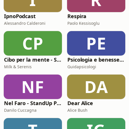
IpnoPodcast
Respira
Alessandro Calderoni
Paolo Kessisoglu
CP
PE
Cibo per la mente - Stare bene nella società di oggi
Psicologia e benessere | Il podcast di GuidaPsicologi
Milk & Serenis
Guidapsicologi
NF
DA
Nel Faro - StandUp Podcast
Dear Alice
Danilo Cuccagna
Alice Bush