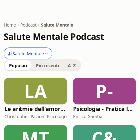
Home
Podcast
Salute Mentale
Salute Mentale Podcast
Salute Mentale
Popolari
Più recenti
A–Z
LA
P-
Le aritmie dell'amore. Palpitazioni e tachicardia dei legami affettivi
Psicologia - Pratica la Mente
Christopher Pacioni Psicologo
Enrico Gamba
MT
C&