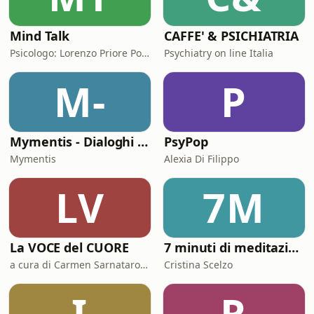
Mind Talk
CAFFE' & PSICHIATRIA
Psicologo: Lorenzo Priore Podcaster: Simone Ursi
Psychiatry on line Italia
M-
P
Mymentis - Dialoghi sulla Salute Mentale
PsyPop
Mymentis
Alexia Di Filippo
LV
7M
La VOCE del CUORE
7 minuti di meditazione
a cura di Carmen Sarnataro e Rosario Cantavenera
Cristina Scelzo
I
R