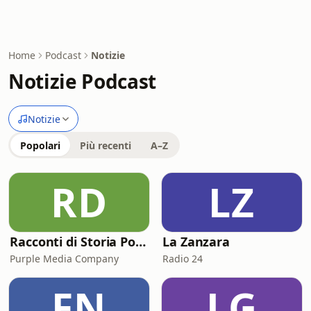
Home
Podcast
Notizie
Notizie Podcast
Notizie
Popolari
Più recenti
A–Z
RD
LZ
Racconti di Storia Podcast
La Zanzara
Purple Media Company
Radio 24
FN
LG