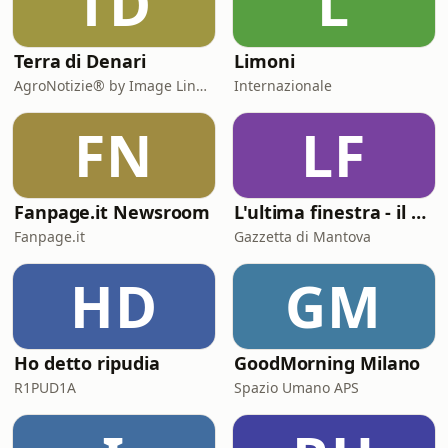
TD
L
Terra di Denari
Limoni
AgroNotizie® by Image Line®
Internazionale
FN
LF
Fanpage.it Newsroom
L'ultima finestra - il caso David Rossi
Fanpage.it
Gazzetta di Mantova
HD
GM
Ho detto ripudia
GoodMorning Milano
R1PUD1A
Spazio Umano APS