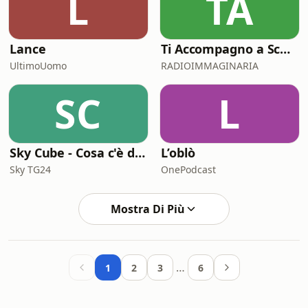
L
TA
Lance
Ti Accompagno a Scuola
UltimoUomo
RADIOIMMAGINARIA
SC
L
Sky Cube - Cosa c'è da sapere
L’oblò
Sky TG24
OnePodcast
Mostra Di Più
…
1
2
3
6