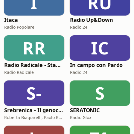
I
RU
Itaca
Radio Up&Down
Radio Popolare
Radio 24
RR
IC
Radio Radicale - Stampa e regime
In campo con Pardo
Radio Radicale
Radio 24
S-
S
Srebrenica - Il genocidio dimenticato
SERATONIC
Roberta Biagiarelli, Paolo Rumiz - Chora Media
Radio Glox