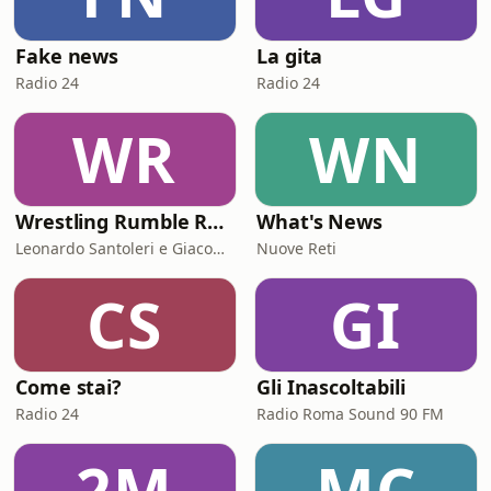
Fake news
La gita
Radio 24
Radio 24
WR
WN
Wrestling Rumble Room Podcast
What's News
Leonardo Santoleri e Giacomo Toniaccini
Nuove Reti
CS
GI
Come stai?
Gli Inascoltabili
Radio 24
Radio Roma Sound 90 FM
2M
MC