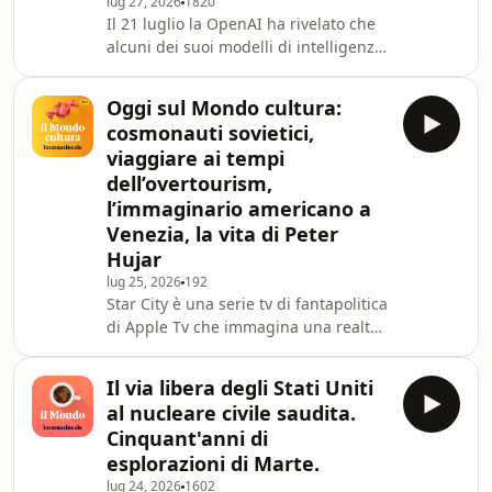
lug 27, 2026
1820
due moschee nella Cisgiordania
Il 21 luglio la OpenAI ha rivelato che
occupata, a pochi giorni dalle violenze
alcuni dei suoi modelli di intelligenza
che venerdì avevano portato alla mo
artificiale più avanzati sono sfuggiti ai
controlli e hanno attaccato i sistemi di
Oggi sul Mondo cultura:
Hugging Face, una delle principali
cosmonauti sovietici,
piattaforme globali per la
viaggiare ai tempi
condivisione di modelli di ia. Con
dell’overtourism,
Alberto Puliafito, giornalistaNelle
l’immaginario americano a
settimane scorse in Italia si è riaperto
il dibattito sugli stabilimenti balneari
Venezia, la vita di Peter
dopo che due comuni, qu
Hujar
lug 25, 2026
192
Star City è una serie tv di fantapolitica
di Apple Tv che immagina una realtà
parallela in cui la corsa alla Luna fu
vinta dall’Unione Sovietica. La
Il via libera degli Stati Uniti
giornalista Valentina Pigmei, nel suo
al nucleare civile saudita.
saggio Vero viaggio è il ritorno,
Cinquant'anni di
s’interroga su cosa significhi viaggiare
esplorazioni di Marte.
ai tempi dell’overtourism. Helter
lug 24, 2026
1602
Skelter è il titolo di una mostra alla