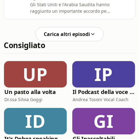
Gli Stati Uniti e l'Arabia Saudita hanno
sede veneziana di Fondazione Prada
raggiunto un importante accordo per
in cui due artisti statuintens
lo sviluppo di un programma
nucleare civile nel regno, che sarà
realizzato con tecnologia e
Carica altri episodi
competenze statunitensi. Con Lorenzo
Consigliato
Trombetta, giornalistaSono passati
cinquant’anni dal primo storico
atterraggio su Marte del 20 luglio
1976, quando la sonda Viking 1 della
UP
IP
Nasa compì l’impresa rivoluzionaria di
atterrare sul pi
Un pasto alla volta
Il Podcast della voce e del canto
Dr.ssa Silvia Goggi
Andrea Tosoni Vocal Coach
ID
GI
It's Deboz speaking
Gli Inascoltabili