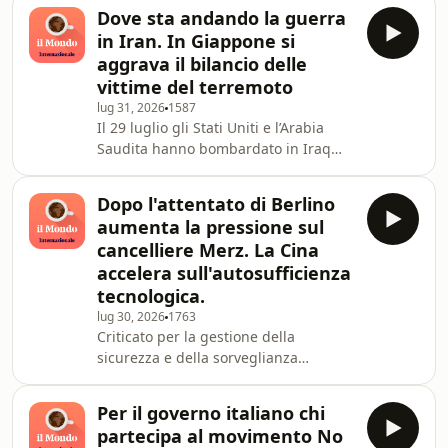
pensi di questo episodio. Scrivici a
internazionale.it/abbonatiConsulenza
Dove sta andando la guerra
podcast@internazionale.it Se ascolti
editoriale di Ch
in Iran. In Giappone si
questo podcast e ti piace, abbonati a
aggrava il bilancio delle
Internazionale. È un modo concreto
vittime del terremoto
per sostenerci e per aiutarci a
lug 31, 2026
1587
garantire ogni giorno un’informazione
Il 29 luglio gli Stati Uniti e l’Arabia
di qualità. Vai su
Saudita hanno bombardato in Iraq
internazionale.it/abbonatiConsulenza
alcune milizie sostenute dall’Iran
editoriale di Ch
mentre nelle stesse ore Teheran ha
Dopo l'attentato di Berlino
colpito installazioni militari
aumenta la pressione sul
statunitensi in Giordania e due navi in
cancelliere Merz. La Cina
un porto in Egitto. Con Lorenzo
accelera sull'autosufficienza
Trombetta, giornalistaContinuano le
tecnologica.
ricerche sotto le macerie del centro
commerciale di Kumamoto, sull’isola
lug 30, 2026
1763
Criticato per la gestione della
di Kyushu, che è in parte collassato
sicurezza e della sorveglianza
dopo una
dell’attenatore di Berlino, Merz deve
anche affrontare il malcontento del
Per il governo italiano chi
suo partito dopo il recente rimasto di
partecipa al movimento No
governo, a meno di due mesi dalle