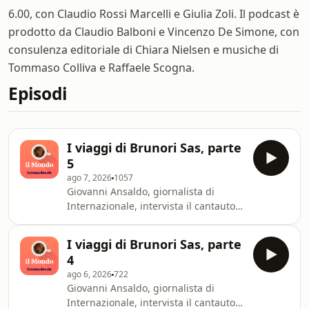
6.00, con Claudio Rossi Marcelli e Giulia Zoli. Il podcast è
prodotto da Claudio Balboni e Vincenzo De Simone, con
consulenza editoriale di Chiara Nielsen e musiche di
Tommaso Colliva e Raffaele Scogna.
Episodi
I viaggi di Brunori Sas, parte
5
ago 7, 2026
1057
Giovanni Ansaldo, giornalista di
Internazionale, intervista il cantautore
Brunori SasCi piacerebbe sapere cosa
pensi di questo episodio. Scrivici a
I viaggi di Brunori Sas, parte
podcast@internazionale.it Se ascolti
4
questo podcast e ti piace, abbonati a
ago 6, 2026
722
Internazionale. È un modo concreto
Giovanni Ansaldo, giornalista di
per sostenerci e per aiutarci a
Internazionale, intervista il cantautore
garantire ogni giorno un’informazione