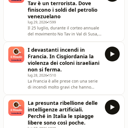
Tav è un terrorista. Dove
elezioni regionali. Con Cosimo Caridi
finiscono i soldi del petrolio
giornalista, da BerlinoIl 27 luglio
venezuelano
ChangXin Memory Technologies, nota
come Cxmt, il principale produttore
lug 29, 2026
1599
Il 25 luglio, durante il corteo annuale
cinese di chip di memoria, ha
del movimento No Tav in Val di Susa,
debuttato alla
ci sono stati violenti scontri tra un
gruppo di manifestanti e le forze
I devastanti incendi in
dell'ordine nei pressi dei cantieri della
Francia. In Cisgiordania la
linea ferroviaria Torino-Lione. Con
violenza dei coloni israeliani
Leonardo Bianchi, giornalistaIn
non si ferma.
Venezuela, mentre si continuano a
lug 28, 2026
1510
cercare i dispersi del terremoto del 24
La Francia è alle prese con una serie
giugno, stanno per cominciare i
di incendi molto gravi che hanno
colloqui tra il regime chavista e l
provocato oltre duecentomila sfollati.
Il più esteso è in Gironda, la regione
La presunta ribellione delle
di Bordeaux. Con Filippo Ortona,
intelligenze artificiali.
giornalista, da ParigiUn gruppo di
Perché in Italia le spiagge
coloni israeliani ha attaccato alcuni
libere sono così poche.
villeggi palestinesi e ha dato fuoco a