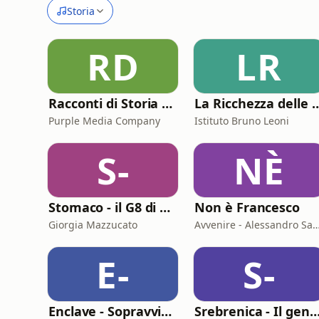
Storia
RD
LR
Racconti di Storia Podcast
La Ricchezza dell
Purple Media Company
Istituto Bruno Leoni
S-
NÈ
Stomaco - il G8 di Genova 2001, oggi
Non è Francesco
Giorgia Mazzucato
Avvenire - Alessandro Saccomandi - Ma
E-
S-
Enclave - Sopravvivere a Srebrenica
Srebrenica - Il genocidio diment