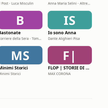
l Post - Luca Misculin
Anna Maria Selini - Altreconomia
B
IS
Bastonate
Io sono Anna
Corriere della Sera - Tommaso Pellizzari
Dante Alighieri Pisa
MS
F|
Minimi Storici
FLOP | STORIE DI BRAND
inimi Storici
MAX CORONA