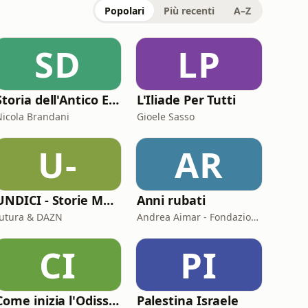
Popolari
Più recenti
A–Z
SD
LP
Storia dell'Antico Egitto
L'Iliade Per Tutti
Nicola Brandani
Gioele Sasso
U-
AR
UNDICI - Storie Mondiali
Anni rubati
futura & DAZN
Andrea Aimar - Fondazione Istituto piemontese Antonio Gramsci
CI
PI
Come inizia l'Odissea
Palestina Israele