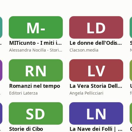
M-
LD
e Nazioni
MITicunto - I miti in prima persona
Le donne dell'Odissea
Alessandra Nocilla - Storielibere.fm
Clacson.media
RN
LV
Romanzi nel tempo
La Vera Storia Della Chiesa
ria Gomiero
Editori Laterza
Angela Pellicciari
SD
LN
icato
Storie di Cibo
La Nave dei Folli | Oltre la ragione