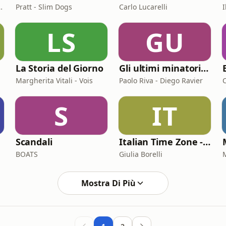
olo Rumiz - Chora Media
Pratt - Slim Dogs
Carlo Lucarelli
I
LS
GU
La Storia del Giorno
Gli ultimi minatori. 8 agosto Marcinelle
Margherita Vitali - Vois
Paolo Riva - Diego Ravier
S
IT
Scandali
Italian Time Zone - L'italiano con la storia
BOATS
Giulia Borelli
M
Mostra Di Più