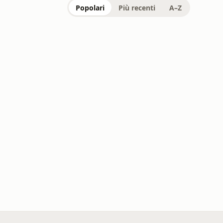
Popolari
Più recenti
A–Z