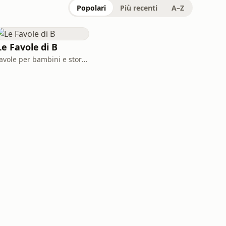
Popolari
Più recenti
A–Z
Le Favole di B
favole per bambini e storie della buonanotte