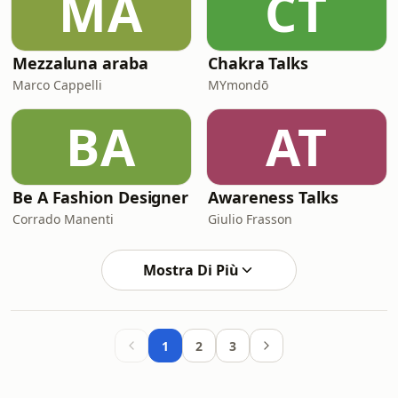
MA
CT
Mezzaluna araba
Chakra Talks
Marco Cappelli
MYmondō
BA
AT
Be A Fashion Designer
Awareness Talks
Corrado Manenti
Giulio Frasson
Mostra Di Più
1
2
3