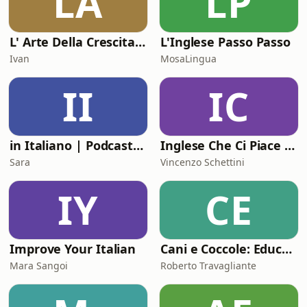
LA
LP
L' Arte Della Crescita Personale - Podcast
L'Inglese Passo Passo
Ivan
MosaLingua
II
IC
in Italiano | Podcast to learn Italian
Inglese Che Ci Piace - PodCast Show!🗣
Sara
Vincenzo Schettini
IY
CE
Improve Your Italian
Cani e Coccole: Educare il tuo cane con amore
Mara Sangoi
Roberto Travagliante