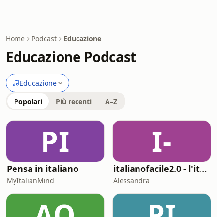
Home
Podcast
Educazione
Educazione Podcast
Educazione
Popolari
Più recenti
A–Z
PI
I-
Pensa in italiano
italianofacile2.0 - l'italiano con le canzoni
MyItalianMind
Alessandra
AO
PI