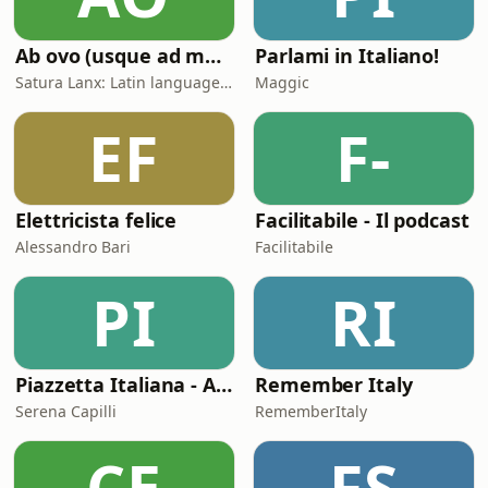
Ab ovo (usque ad mala)
Parlami in Italiano!
Satura Lanx: Latin language and literature for beginners.
Maggic
EF
F-
Elettricista felice
Facilitabile - Il podcast
Alessandro Bari
Facilitabile
PI
RI
Piazzetta Italiana - A Podcast in Slow Italian
Remember Italy
Serena Capilli
RememberItaly
CE
FS