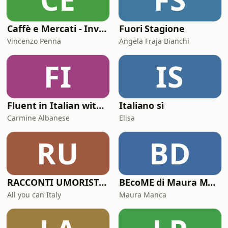
Caffè e Mercati - Investire.biz
Fuori Stagione
Vincenzo Penna
Angela Fraja Bianchi
FI
IS
Fluent in Italian with Italianglot
Italiano sì
Carmine Albanese
Elisa
RU
BD
RACCONTI UMORISTICI - Funny Italian Stories
BEcoME di Maura Manca
All you can Italy
Maura Manca