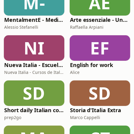
M-
AE
MentalmentE - Meditazioni Per Dormire - Storie e Fiabe
Arte essenziale - Una diversa storia dell'arte per il complicato mestiere di vivere
Alessio Stefanelli
Raffaella Arpiani
NI
EF
Nueva Italia - Escuela de Italiano virtual
English for work
Nueva Italia - Cursos de Italiano / Learn Italian
Alice
SD
SD
Short daily Italian conversations for A2 learners preparing for CELI, CILS, and PLIDA exams.
Storia d'Italia Extra
prep2go
Marco Cappelli