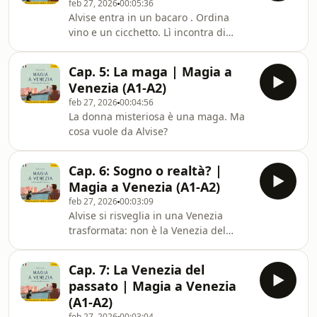
feb 27, 2026
00:05:36
Alvise entra in un bacaro . Ordina
vino e un cicchetto. Lì incontra di
nuovo la donna misteriosa.
Cap. 5: La maga | Magia a
Venezia (A1-A2)
feb 27, 2026
00:04:56
La donna misteriosa è una maga. Ma
cosa vuole da Alvise?
Cap. 6: Sogno o realtà? |
Magia a Venezia (A1-A2)
feb 27, 2026
00:03:09
Alvise si risveglia in una Venezia
trasformata: non è la Venezia del
presente. È forse quella del passato?
Sta sognando o è la vita reale?
Cap. 7: La Venezia del
passato | Magia a Venezia
(A1-A2)
feb 27, 2026
00:03:04