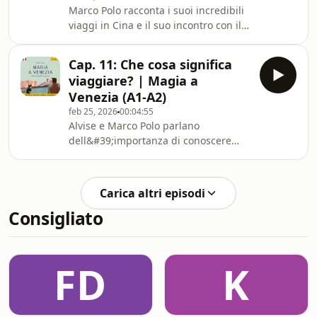
Marco Polo racconta i suoi incredibili
viaggi in Cina e il suo incontro con il
Gran Khan. Spiega anche come è nato
il suo libro, &quot;Il Milione&quot;,
Cap. 11: Che cosa significa
scritto in prigione.
viaggiare? | Magia a
Venezia (A1-A2)
feb 25, 2026
00:04:55
Alvise e Marco Polo parlano
dell&#39;importanza di conoscere
nuove culture e lingue. Viaggiare
significa aprire la mente e creare
ponti tra i popoli.
Carica altri episodi
Consigliato
FD
K