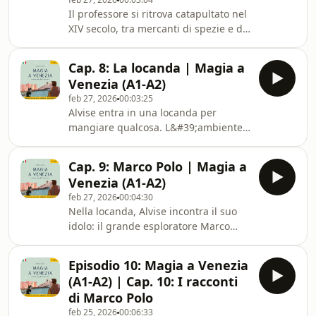
Il professore si ritrova catapultato nel
XIV secolo, tra mercanti di spezie e di
merci preziose. Alvise si trova nella
Venezia del passato.
Cap. 8: La locanda | Magia a
Venezia (A1-A2)
feb 27, 2026
00:03:25
Alvise entra in una locanda per
mangiare qualcosa. L&#39;ambiente
è caldo e accogliente. Le persone che
parlano veneziano antico.
Cap. 9: Marco Polo | Magia a
Venezia (A1-A2)
feb 27, 2026
00:04:30
Nella locanda, Alvise incontra il suo
idolo: il grande esploratore Marco
Polo. Non crede ai suoi occhi.
Episodio 10: Magia a Venezia
(A1-A2) | Cap. 10: I racconti
di Marco Polo
feb 25, 2026
00:06:33