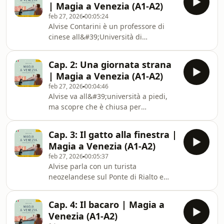
| Magia a Venezia (A1-A2)
feb 27, 2026
00:05:24
Alvise Contarini è un professore di
cinese all&#39;Università di
Venezia. Ama la sua città, ma oggi
c&#39;è nebbia e l&#39;acqua è
Cap. 2: Una giornata strana
alta. Le strade sono vuote e
| Magia a Venezia (A1-A2)
l&#39;atmosfera è un po&#39; strana.
feb 27, 2026
00:04:46
Alvise va all&#39;università a piedi,
ma scopre che è chiusa per
l&#39;acqua alta. Mentre cammina
tra le calli deserte, incontra una
Cap. 3: Il gatto alla finestra |
misteriosa donna con un mantello
Magia a Venezia (A1-A2)
nero che lo chiama per nome.
feb 27, 2026
00:05:37
Alvise parla con un turista
neozelandese sul Ponte di Rialto e
spiega la storia del mercato. Poi, vede
un gatto bianco e nero a una finestra
Cap. 4: Il bacaro | Magia a
che lo guarda in modo ipnotico.
Venezia (A1-A2)