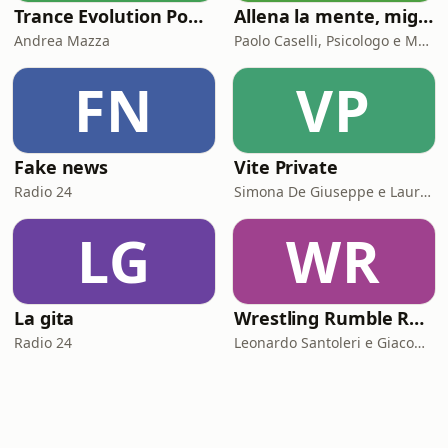
Trance Evolution Podcast
Allena la mente, migliora la tua vita. Psicologia, mental training e crescita personale
Andrea Mazza
Paolo Caselli, Psicologo e Mental Trainer
FN
VP
Fake news
Vite Private
Radio 24
Simona De Giuseppe e Laura Marinaro
LG
WR
La gita
Wrestling Rumble Room Podcast
Radio 24
Leonardo Santoleri e Giacomo Toniaccini