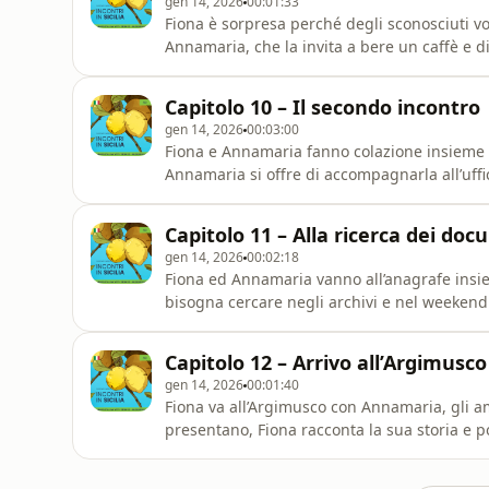
gen 14, 2026
00:01:33
Fiona è sorpresa perché degli sconosciuti vo
Annamaria, che la invita a bere un caffè e dic
suo nonno e forse anche i suoi parenti sicili
Capitolo 10 – Il secondo incontro 
gen 14, 2026
00:03:00
Fiona e Annamaria fanno colazione insieme 
Annamaria si offre di accompagnarla all’uffi
insieme all’Argimusco, vicino Montalbano.
Capitolo 11 – Alla ricerca dei doc
gen 14, 2026
00:02:18
Fiona ed Annamaria vanno all’anagrafe insie
bisogna cercare negli archivi e nel weekend
lasciare Montalbano, ma accetta l&#39;invi
Capitolo 12 – Arrivo all’Argimusco
gen 14, 2026
00:01:40
Fiona va all’Argimusco con Annamaria, gli am
presentano, Fiona racconta la sua storia e 