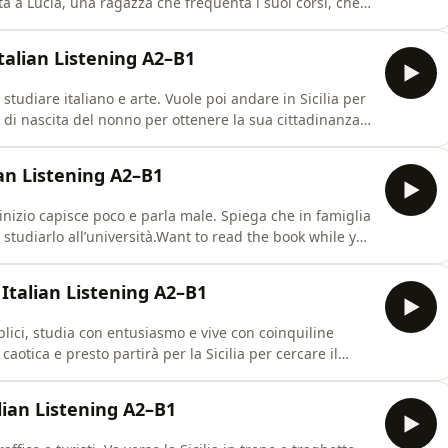
a a Lucia, una ragazza che frequenta i suoi corsi, che
sa di studio a Roma e inizia a spiegare perché è finita in
ten?Amazon (ebook &amp; paperback):⁠https://geni.
Italian Listening A2–B1
tudiare italiano e arte. Vuole poi andare in Sicilia per
ato di nascita del nonno per ottenere la sua cittadinanza
lian Listening A2–B1
’inizio capisce poco e parla male. Spiega che in famiglia
a studiarlo all’università.Want to read the book while you
://geni.us/incontri-in-sicilia⁠Gumroad:
ri-in-sicilia⁠
 Italian Listening A2–B1
ici, studia con entusiasmo e vive con coinquiline
aotica e presto partirà per la Sicilia per cercare il
 while you listen?Amazon (ebook &amp;
iaGumroad:
alian Listening A2–B1
tri-in-sicilia