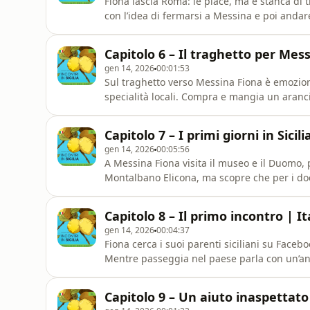
Fiona lascia Roma: le piace, ma è stanca di tra
con l’idea di fermarsi a Messina e poi anda
read the book while you listen?Amazon (eboo
siciliaGumroad: (PDF):https://italianpills.gum
Capitolo 6 – Il traghetto per Mes
gen 14, 2026
00:01:53
Sul traghetto verso Messina Fiona è emozion
specialità locali. Compra e mangia un aranc
l’avventura in Sicilia.📘 Read the book of t
paperback):https://geni.us/incontri-in-sici
Capitolo 7 – I primi giorni in Sicil
(PDF):https://italianpills.gumroad.com/l/incon
gen 14, 2026
00:05:56
A Messina Fiona visita il museo e il Duomo, 
Montalbano Elicona, ma scopre che per i doc
soggiorno.
Capitolo 8 – Il primo incontro | I
gen 14, 2026
00:04:37
Fiona cerca i suoi parenti siciliani su Face
Mentre passeggia nel paese parla con un’anz
nipote, Annamaria, per aiutarla.
Capitolo 9 – Un aiuto inaspettato