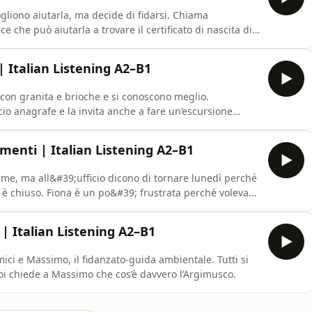
gliono aiutarla, ma decide di fidarsi. Chiama
e che può aiutarla a trovare il certificato di nascita di
ani.
| Italian Listening A2–B1
con granita e brioche e si conoscono meglio.
cio anagrafe e la invita anche a fare un’escursione
umenti | Italian Listening A2–B1
me, ma all&#39;ufficio dicono di tornare lunedì perché
 è chiuso. Fiona è un po&#39; frustrata perché voleva
to di andare a fare un&#39;escursione la domenica.
 | Italian Listening A2–B1
ici e Massimo, il fidanzato-guida ambientale. Tutti si
poi chiede a Massimo che cos’è davvero l’Argimusco.