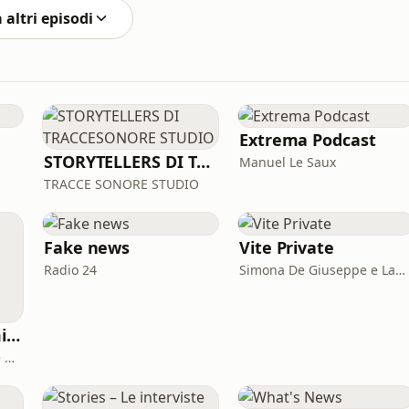
 altri episodi
Extrema Podcast
STORYTELLERS DI TRACCESONORE STUDIO
Manuel Le Saux
TRACCE SONORE STUDIO
Fake news
Vite Private
Radio 24
Simona De Giuseppe e Laura Marinaro
Allena la mente, migliora la tua vita. Psicologia, mental training e crescita personale
Paolo Caselli, Psicologo e Mental Trainer