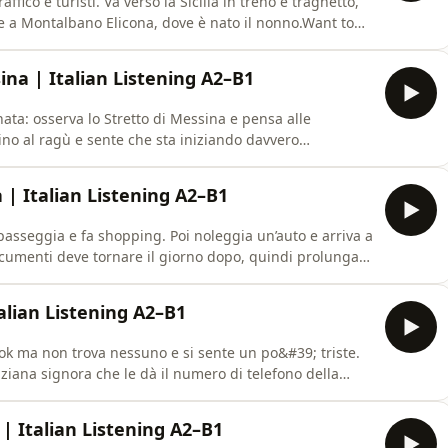
ffico e turisti. Va verso la Sicilia in treno e traghetto,
re a Montalbano Elicona, dove è nato il nonno.Want to
k &amp; paperback):https://geni.us/incontri-in-
road.com/l/incontri-in-sicilia
sina | Italian Listening A2–B1
ata: osserva lo Stretto di Messina e pensa alle
ino al ragù e sente che sta iniziando davvero
he story:Amazon (ebook &amp;
liaGumroad
ia | Italian Listening A2–B1
tri-in-sicilia
passeggia e fa shopping. Poi noleggia un’auto e arriva a
umenti deve tornare il giorno dopo, quindi prolunga il
talian Listening A2–B1
book ma non trova nessuno e si sente un po&#39; triste.
iana signora che le dà il numero di telefono della
 | Italian Listening A2–B1