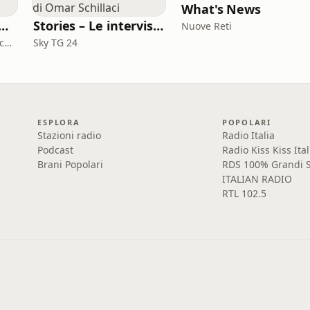
What's News
tling Rumble Room Podcast
Stories – Le interviste di Omar Schillaci
Nuove Reti
Leonardo Santoleri e Giacomo Toniaccini
Sky TG 24
ESPLORA
POPOLARI
Stazioni radio
Radio Italia
Podcast
Radio Kiss Kiss Ital
Brani Popolari
RDS 100% Grandi S
ITALIAN RADIO
RTL 102.5