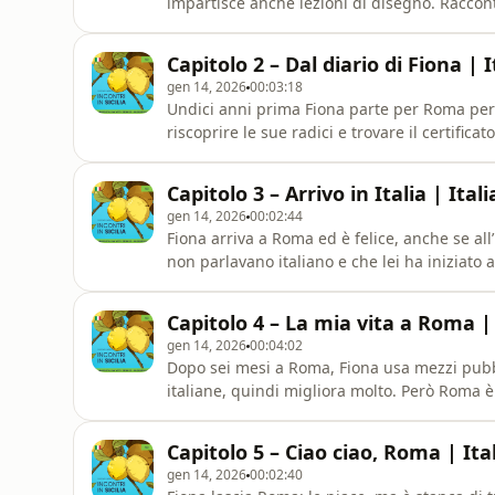
impartisce anche lezioni di disegno. Raccont
molti anni fa è arrivata in Italia con una bor
Sicilia.Want to read the book while you lis
Capitolo 2 – Dal diario di Fiona | 
gen 14, 2026
00:03:18
Undici anni prima Fiona parte per Roma per s
riscoprire le sue radici e trovare il certific
italiana.
Capitolo 3 – Arrivo in Italia | Ita
gen 14, 2026
00:02:44
Fiona arriva a Roma ed è felice, anche se all
non parlavano italiano e che lei ha iniziato 
listen?Amazon (ebook &amp; paperback):⁠https
(PDF):⁠https://italianpills.gumroad.com/l/incont
Capitolo 4 – La mia vita a Roma |
gen 14, 2026
00:04:02
Dopo sei mesi a Roma, Fiona usa mezzi pubbl
italiane, quindi migliora molto. Però Roma è c
documento del nonno.Want to read the book
paperback):https://geni.us/incontri-in-sicil
Capitolo 5 – Ciao ciao, Roma | It
(PDF):https://italianpills.gumroad.com/l/incon
gen 14, 2026
00:02:40