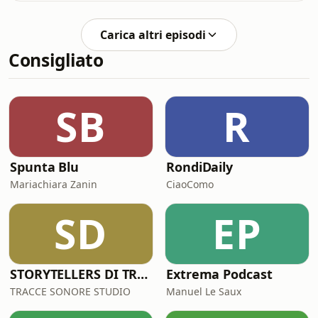
foresta da una rete di cacciatori.Una
corvo orgoglioso, con un pezzo di
favola che insegna il valore
formaggio tra il becco, viene
dell’amicizia, della gratitudine e di
Carica altri episodi
ingannato dalla volpe, abile nel
non
Consigliato
lusingarlo con falsi complimenti.
Cadendo nella trappola
dell’adulazione, il corvo perde il suo
prezioso formaggio.Una favola che ci
SB
R
ricorda l’importanza di non lasciarsi
ingannare dalle lusinghe e d
Spunta Blu
RondiDaily
Mariachiara Zanin
CiaoComo
SD
EP
STORYTELLERS DI TRACCESONORE STUDIO
Extrema Podcast
TRACCE SONORE STUDIO
Manuel Le Saux