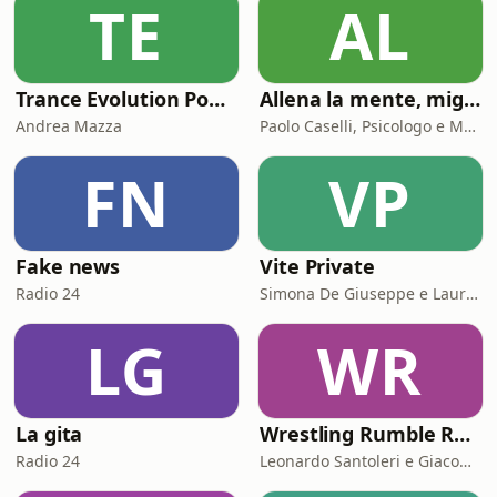
TE
AL
Trance Evolution Podcast
Allena la mente, migliora la tua vita. Psicologia, mental training e crescita personale
Andrea Mazza
Paolo Caselli, Psicologo e Mental Trainer
FN
VP
Fake news
Vite Private
Radio 24
Simona De Giuseppe e Laura Marinaro
LG
WR
La gita
Wrestling Rumble Room Podcast
Radio 24
Leonardo Santoleri e Giacomo Toniaccini