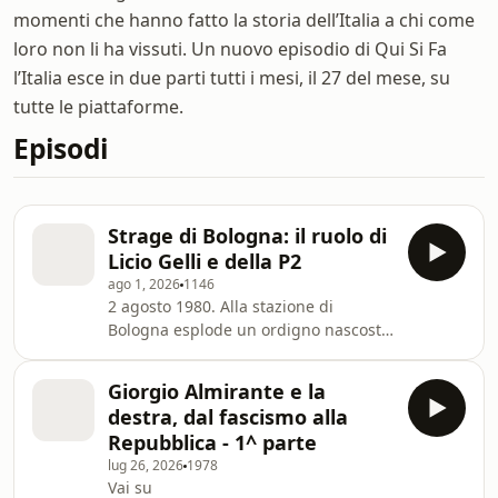
momenti che hanno fatto la storia dell’Italia a chi come
loro non li ha vissuti. Un nuovo episodio di Qui Si Fa
l’Italia esce in due parti tutti i mesi, il 27 del mese, su
tutte le piattaforme.
Episodi
Strage di Bologna: il ruolo di
Licio Gelli e della P2
ago 1, 2026
1146
2 agosto 1980. Alla stazione di
Bologna esplode un ordigno nascosto
in una valigia. È il più grave attentato
terroristico dell'Italia repubblicana: 85
Giorgio Almirante e la
morti e oltre 200 feriti. Per anni le
destra, dal fascismo alla
indagini si scontrano con depistaggi,
Repubblica - 1^ parte
piste false e segreti di Stato. In
lug 26, 2026
1978
questo video ricostruiamo la strage di
Vai su
Bologna, dalle condanne dei terroristi