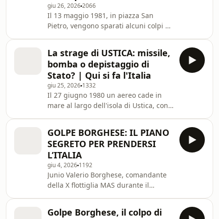
giu 26, 2026
2066
drammatici, la corsa al Policlinico
Il 13 maggio 1981, in piazza San
Gemelli, ma anche i profili dei due
Pietro, vengono sparati alcuni colpi di
protagonisti e il contesto
pistola che colpiscono Papa Giovanni
internazionale, per capire come mai
Paolo II. A premere il grilletto è stato
questo attentato vada olt
La strage di USTICA: missile,
Mehmet Ali Ağca, un sicario dei Lupi
bomba o depistaggio di
Grigi. In questa puntata
Stato? | Qui si fa l'Italia
ripercorriamo quei momenti
giu 25, 2026
1332
drammatici, la corsa al Policlinico
Il 27 giugno 1980 un aereo cade in
Gemelli, ma anche i profili dei due
mare al largo dell'isola di Ustica, con
protagonisti e il contesto
81 persone a bordo. Una delle stragi
internazionale, per capire come mai
più intricate e oscure della storia
questo attentato vada olt
GOLPE BORGHESE: IL PIANO
italiana. È stato un incidente o un
SEGRETO PER PRENDERSI
attentato? Perché sembrano
L’ITALIA
emergere depistaggi e coperture?
giu 4, 2026
1192
C'entrano le dinamiche geopolitiche
Junio Valerio Borghese, comandante
di quegli anni? Ricostruiamo la storia
della X flottiglia MAS durante il
di quello che è successo dopo che il
fascismo, è una delle figure più
volo Itavia IH870, partito da Bologna,
controverse del Dopoguerra italiano.
è
Golpe Borghese, il colpo di
Soprannominato "il Principe Nero", è