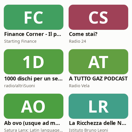
FC
CS
Finance Corner - Il podcast di Starting Finance
Come stai?
Starting Finance
Radio 24
1D
AT
1000 dischi per un secolo
A TUTTO GAZ PODCAST
radio/altriSuoni
Radio Vela
AO
LR
Ab ovo (usque ad mala)
La Ricchezza delle Nazioni
Satura Lanx: Latin language and literature for beginners.
Istituto Bruno Leoni