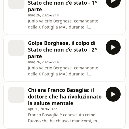
Stato che non c’è stato - 1^
stato protagonista di operazioni
parte
navali temerarie e folgoranti, ma
mag 26, 2026
2214
anche guida della "Decima" che nella
Junio Valerio Borghese, comandante
Repubblica Sociale fu responsabile di
della X flottiglia MAS durante il
torture e fucilazioni ai danni dei
fascismo, è una delle figure più
partigiani. La notte tra il 6 e il 7
controverse del Dopoguerra italiano.
dicembre
Golpe Borghese, il colpo di
Soprannominato "il Principe Nero", è
Stato che non c’è stato - 2^
stato protagonista di operazioni
parte
navali temerarie e folgoranti, ma
mag 26, 2026
2214
anche guida della "Decima" che nella
Junio Valerio Borghese, comandante
Repubblica Sociale fu responsabile di
della X flottiglia MAS durante il
torture e fucilazioni ai danni dei
fascismo, è una delle figure più
partigiani. La notte tra il 6 e il 7
controverse del Dopoguerra italiano.
dicembre
Chi era Franco Basaglia: il
Soprannominato "il Principe Nero", è
dottore che ha rivoluzionato
stato protagonista di operazioni
la salute mentale
navali temerarie e folgoranti, ma
apr 30, 2026
1372
anche guida della "Decima" che nella
Franco Basaglia è conosciuto come
Repubblica Sociale fu responsabile di
l’uomo che ha chiuso i manicomi, ma
torture e fucilazioni ai danni dei
la sua rivoluzione è molto più ampia e
partigiani. La notte tra il 6 e il 7