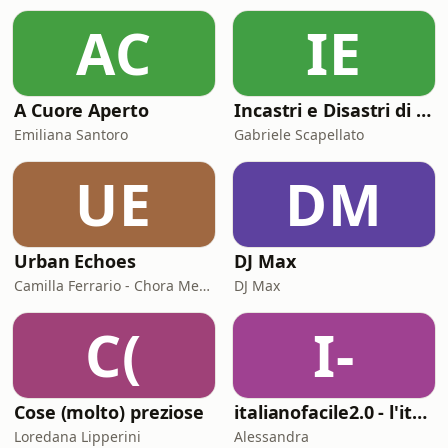
salute mentale, che coinvolgerà tutto
AC
IE
il Paese. Un'idea di assistenza
A Cuore Aperto
Incastri e Disastri di Coppia
Emiliana Santoro
Gabriele Scapellato
UE
DM
Urban Echoes
DJ Max
Camilla Ferrario - Chora Media
DJ Max
C(
I-
Cose (molto) preziose
italianofacile2.0 - l'italiano con le canzoni
Loredana Lipperini
Alessandra