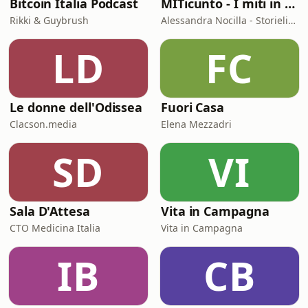
Bitcoin Italia Podcast
MITicunto - I miti in prima persona
Rikki & Guybrush
Alessandra Nocilla - Storielibere.fm
LD
FC
Le donne dell'Odissea
Fuori Casa
Clacson.media
Elena Mezzadri
SD
VI
Sala D'Attesa
Vita in Campagna
CTO Medicina Italia
Vita in Campagna
IB
CB