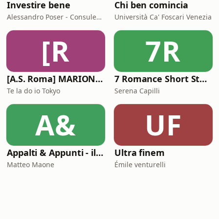
Investire bene
Chi ben comincia
Alessandro Poser - Consulente Finanziario Fineco
Università Ca' Foscari Venezia
[R
7R
[A.S. Roma] MARIONE - Il portale della ControInformazione GialloRossa
7 Romance Short Stories in Italian (Graded Reader for Intermediate Learners (CEFR B1-B2)
Te la do io Tokyo
Serena Capilli
A&
UF
Appalti & Appunti - il procurement spiegato da chi lo vive
Ultra finem
Matteo Maone
Émile venturelli