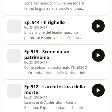
Zone del mondo in cui le persone si
Will:&nbsp;https://newmediacademy.com/
fanno la guerra e le parole di una
Learn more about your ad choices.
cittadina russa. Fonti: video “7 MINUTI
Visit megaphone.fm/adchoices
// Un cortometraggio di Melissa
Ep. 914 - Il righello
Debernardi” pubblicato sul canale
lug 23, 2026
487
Youtube Melissa Debernardi il 7
L'invenzione del leader maschio,
agosto 2019; video “Drones Hit High-
pettoruto e sportivo e la sfida tra
Rises In Russia, Moscow Blames
Renzi e Vannacci. Fonti: video “毛主席
Ukraine” pubblicato sul canale
暢游長江 Chairman Mao Swims in the
Youtube Radio Free Europe/Radio
Ep.913 - Scene da un
Yangtze ― 賈世駿 Jia Shijun (1968年) |
Liberty il 21 dicembre 2024; account
patrimonio
⦇EN CC⦈” pubblicato sul canale
Instagram librimondad
lug 22, 2026
479
Youtube MrOldMajor il 26 dicembre
Come abbiamo trasformato l'UNESCO
2020; video “A Villa Torlonia, nel parco
- l'Organizzazione delle Nazioni Unite
dove Mussolini si allena a cavallo sul
per l'Educazione, la Scienza e la
campo ostacoli e al tennis” pubblicato
Cultura - in una farsa da osteria.
sul canale Youtube Archivio Luce
Ep.912 - L’architettura della
Fonti: video “UNESCO History”
Cinecittà
morte
pubblicato sul canale Youtube
lug 21, 2026
414
UNESCO il 16 giugno 2010; video
La morte di Abderrahim Fakir a
“Ministro Lollobrigida: “La mozzarella
Bologna. E quelle battaglie che prima
di bufala Campana dop simbolo del