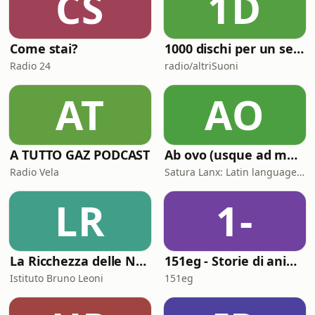
CS
1D
Come stai?
1000 dischi per un secolo
Radio 24
radio/altriSuoni
AT
AO
A TUTTO GAZ PODCAST
Ab ovo (usque ad mala)
Radio Vela
Satura Lanx: Latin language and literature for beginners.
LR
1-
La Ricchezza delle Nazioni
151eg - Storie di animazione
Istituto Bruno Leoni
151eg