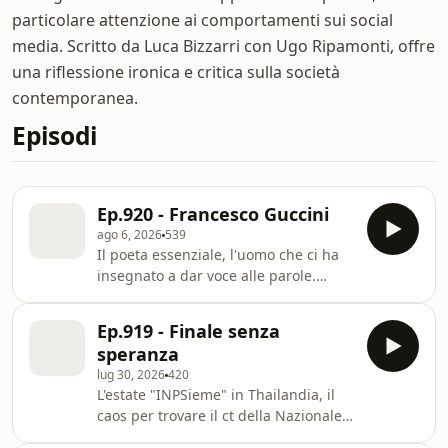
particolare attenzione ai comportamenti sui social
media. Scritto da Luca Bizzarri con Ugo Ripamonti, offre
una riflessione ironica e critica sulla società
contemporanea.
Episodi
Ep.920 - Francesco Guccini
ago 6, 2026
539
Il poeta essenziale, l'uomo che ci ha
insegnato a dar voce alle parole.
Fonti: video “Francesco Guccini -
Canzone quasi d'amore (Live)”
Ep.919 - Finale senza
pubblicato sul canale Youtube Luca
speranza
Aquino l’11 dicembre 2015; video
lug 30, 2026
420
“Francesco Guccini - Il vecchio e il
L'estate "INPSieme" in Thailandia, il
bambino (Live@RSI 1982)” pubblicato
caos per trovare il ct della Nazionale
sul canale Youtube Narinternational il
italiana e gli scontri in Val di Susa. Tre
25 maggio 2012; video “Francesco