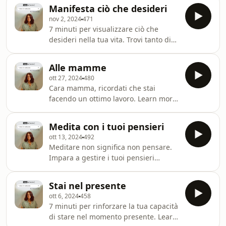
potere della meditazione e del
Manifesta ciò che desideri
respiro. Non devi essere un Buddha
nov 2, 2024
471
per meditare. Ti bastano 7 minuti, ma
7 minuti per visualizzare ciò che
non credermi: prova. Prenditi ancora
desideri nella tua vita. Trovi tanto di
più cura di te con il mio primo libro, Il
più su “Il diario del respiro”, il mio
diario del respiro, edito Mondadori.
primo libro. Learn more about your ad
Learn more about your ad choices.
Alle mamme
choices. Visit
Visit megaphone.fm/adchoices
ott 27, 2024
480
megaphone.fm/adchoices
Cara mamma, ricordati che stai
facendo un ottimo lavoro. Learn more
about your ad choices. Visit
megaphone.fm/adchoices
Medita con i tuoi pensieri
ott 13, 2024
492
Meditare non significa non pensare.
Impara a gestire i tuoi pensieri
attraverso il respiro con il mio libro, Il
Diario del Respiro, edito Mondadori.
Stai nel presente
Learn more about your ad choices.
ott 6, 2024
458
Visit megaphone.fm/adchoices
7 minuti per rinforzare la tua capacità
di stare nel momento presente. Learn