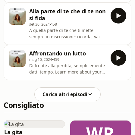
more about your ad choices. Visit
megaphone.fm/adchoices
Alla parte di te che di te non
si fida
set 30, 2024
458
A quella parte di te che ti mette
sempre in discussione: ricorda, vai
bene così, respira. Per amarti un po’
di più: il Diario del Respiro, edito
Affrontando un lutto
Mondadori. Learn more about your ad
mag 10, 2024
459
choices. Visit
Di fronte alla perdita, semplicemente
megaphone.fm/adchoices
datti tempo. Learn more about your
ad choices. Visit
megaphone.fm/adchoices
Carica altri episodi
Consigliato
WR
La gita