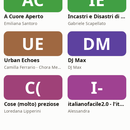
A Cuore Aperto
Incastri e Disastri di Coppia
Emiliana Santoro
Gabriele Scapellato
UE
DM
Urban Echoes
DJ Max
Camilla Ferrario - Chora Media
DJ Max
C(
I-
Cose (molto) preziose
italianofacile2.0 - l'italiano con le canzoni
Loredana Lipperini
Alessandra