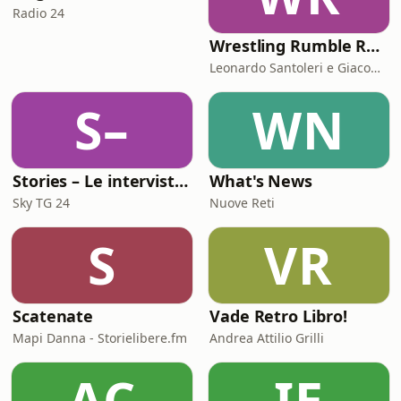
Radio 24
Wrestling Rumble Room Podcast
Leonardo Santoleri e Giacomo Toniaccini
S–
WN
Stories – Le interviste di Omar Schillaci
What's News
Sky TG 24
Nuove Reti
S
VR
Scatenate
Vade Retro Libro!
Mapi Danna - Storielibere.fm
Andrea Attilio Grilli
AC
IE