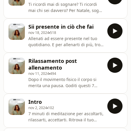
benefits.it/AVaQ0cVE9M Prenditi
Ti ricordi mai di sognare? Ti ricordi
questi minuti per prepararti ad un
mai chi sei davvero? Per Natale, sogna
sonno profondo e rigenerante. Learn
e cresci. Come regalo ti consiglio il
more about your ad choices. Visit
mio libro, il Diario del respiro. Learn
megaphone.fm/adchoices
Sii presente in ciò che fai
more about your ad choices. Visit
nov 18, 2024
518
megaphone.fm/adchoices
Allenati ad essere presente nel tuo
quotidiano. E per allenarti di più, trovi
tanti altri esercizi sul mio libro, Il
diario del respiro. Lo leggi, lo pratichi,
Rilassamento post
lo scrivi. Learn more about your ad
allenamento
choices. Visit
nov 11, 2024
494
megaphone.fm/adchoices
Dopo il movimento fisico il corpo si
merita una pausa. Goditi questi 7
minuti per riposarti. Learn more
about your ad choices. Visit
Intro
megaphone.fm/adchoices
nov 2, 2024
102
7 minuti di meditazione per ascoltarti,
rilassarti, accettarti. Ritrova il tuo
naturale equilibrio beneficiando del