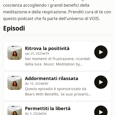
coscienza accogliendo i grandi benefici della
meditazione e della respirazione. Prenditi cura di te con
questo podcast che fa parte dell'universo di VOIS.
Episodi
Ritrova la positività
apr 25, 2025
479
Nei momenti di frustrazione, ricordati
della luce. Music: Meditation by
Synapsis Learn more about your ad
choices. Visit
Addormentati rilassata
megaphone.fm/adchoices
dic 16, 2024
690
Questo episodio è sponsorizzato da
Bears With Benefits. Se vuoi provarlo
anche tu, usa il codice sconto
MEDITAZIONE dopo aver cliccato qui
Permettiti la libertà
https://deal.bears-with-
dic 5, 2024
504