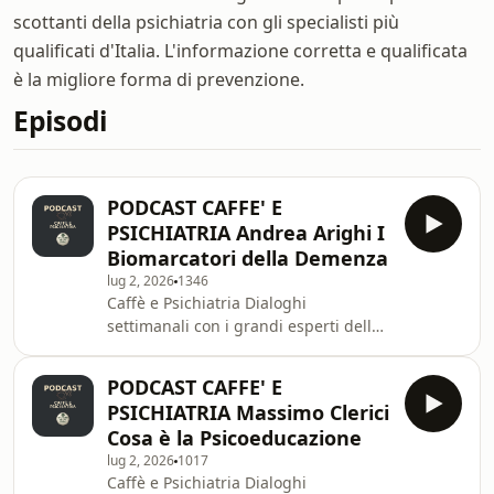
scottanti della psichiatria con gli specialisti più
qualificati d'Italia. L'informazione corretta e qualificata
è la migliore forma di prevenzione.
Episodi
PODCAST CAFFE' E
PSICHIATRIA Andrea Arighi I
Biomarcatori della Demenza
lug 2, 2026
1346
Caffè e Psichiatria Dialoghi
settimanali con i grandi esperti della
salute mentale.Ogni settimana, in
collaborazione con la Società Italiana
PODCAST CAFFE' E
di Psichiatria, proponiamo un
PSICHIATRIA Massimo Clerici
incontro con i più qualificati esperti
Cosa è la Psicoeducazione
italiani in psichiatria, psicologia e
lug 2, 2026
1017
neuroscienze.Un progetto di
Caffè e Psichiatria Dialoghi
educazione sanitaria e divulgazione