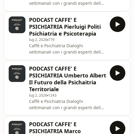
settimanali con i grandi esperti della
scientifica senza precedenti, per
salute mentale.Ogni settimana, in
ampiezza e qualità dei contenuti.🎙️ In
collaborazione con la Società Italiana
questo episodio
PODCAST CAFFE' E
di Psichiatria, proponiamo un
PSICHIATRIA Pierluigi Politi
incontro con i più qualificati esperti
Psichiatria e Psicoterapia
italiani in psichiatria, psicologia e
lug 2, 2026
779
neuroscienze.Un progetto di
Caffè e Psichiatria Dialoghi
educazione sanitaria e divulgazione
settimanali con i grandi esperti della
scientifica senza precedenti, per
salute mentale.Ogni settimana, in
ampiezza e qualità dei contenuti.🎙️ In
collaborazione con la Società Italiana
questo episodio
PODCAST CAFFE' E
di Psichiatria, proponiamo un
PSICHIATRIA Umberto Albert
incontro con i più qualificati esperti
Il Futuro della Psichaitria
italiani in psichiatria, psicologia e
Territoriale
neuroscienze.Un progetto di
lug 2, 2026
1243
educazione sanitaria e divulgazione
Caffè e Psichiatria Dialoghi
scientifica senza precedenti, per
settimanali con i grandi esperti della
ampiezza e qualità dei contenuti.🎙️ In
salute mentale.Ogni settimana, in
questo episodio
collaborazione con la Società Italiana
PODCAST CAFFE' E
di Psichiatria, proponiamo un
PSICHIATRIA Marco
incontro con i più qualificati esperti