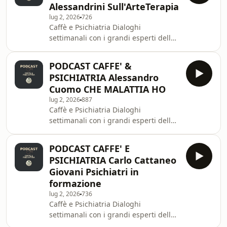
Alessandrini Sull'ArteTerapia
italiani in psichiatria, psicologia e
lug 2, 2026
726
neuroscienze.Un progetto di
Caffè e Psichiatria Dialoghi
educazione sanitaria e divulgazione
settimanali con i grandi esperti della
scientifica senza precedenti, per
salute mentale.Ogni settimana, in
ampiezza e qualità dei contenuti.🎙️ In
collaborazione con la Società Italiana
questo episodio
PODCAST CAFFE' &
di Psichiatria, proponiamo un
PSICHIATRIA Alessandro
incontro con i più qualificati esperti
Cuomo CHE MALATTIA HO
italiani in psichiatria, psicologia e
lug 2, 2026
887
neuroscienze.Un progetto di
Caffè e Psichiatria Dialoghi
educazione sanitaria e divulgazione
settimanali con i grandi esperti della
scientifica senza precedenti, per
salute mentale.Ogni settimana, in
ampiezza e qualità dei contenuti.🎙️ In
collaborazione con la Società Italiana
questo episodio
PODCAST CAFFE' E
di Psichiatria, proponiamo un
PSICHIATRIA Carlo Cattaneo
incontro con i più qualificati esperti
Giovani Psichiatri in
italiani in psichiatria, psicologia e
formazione
neuroscienze.Un progetto di
lug 2, 2026
736
educazione sanitaria e divulgazione
Caffè e Psichiatria Dialoghi
scientifica senza precedenti, per
settimanali con i grandi esperti della
ampiezza e qualità dei contenuti.🎙️ In
salute mentale.Ogni settimana, in
questo episodio