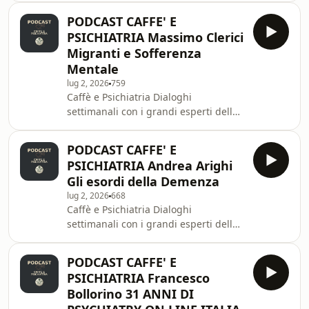
collaborazione con la Società Italiana
PODCAST CAFFE' E
di Psichiatria, proponiamo un
PSICHIATRIA Massimo Clerici
incontro con i più qualificati esperti
Migranti e Sofferenza
italiani in psichiatria, psicologia e
Mentale
neuroscienze.Un progetto di
lug 2, 2026
759
educazione sanitaria e divulgazione
Caffè e Psichiatria Dialoghi
scientifica senza precedenti, per
settimanali con i grandi esperti della
ampiezza e qualità dei contenuti.🎙️ In
salute mentale.Ogni settimana, in
questo episodio
collaborazione con la Società Italiana
PODCAST CAFFE' E
di Psichiatria, proponiamo un
PSICHIATRIA Andrea Arighi
incontro con i più qualificati esperti
Gli esordi della Demenza
italiani in psichiatria, psicologia e
lug 2, 2026
668
neuroscienze.Un progetto di
Caffè e Psichiatria Dialoghi
educazione sanitaria e divulgazione
settimanali con i grandi esperti della
scientifica senza precedenti, per
salute mentale.Ogni settimana, in
ampiezza e qualità dei contenuti.🎙️ In
collaborazione con la Società Italiana
questo episodio
PODCAST CAFFE' E
di Psichiatria, proponiamo un
PSICHIATRIA Francesco
incontro con i più qualificati esperti
Bollorino 31 ANNI DI
italiani in psichiatria, psicologia e