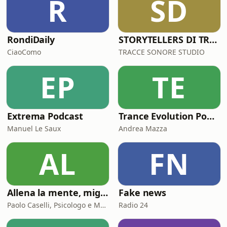
R
SD
RondiDaily
STORYTELLERS DI TRACCESONORE STUDIO
CiaoComo
TRACCE SONORE STUDIO
EP
TE
Extrema Podcast
Trance Evolution Podcast
Manuel Le Saux
Andrea Mazza
AL
FN
Allena la mente, migliora la tua vita. Psicologia, mental training e crescita personale
Fake news
Paolo Caselli, Psicologo e Mental Trainer
Radio 24