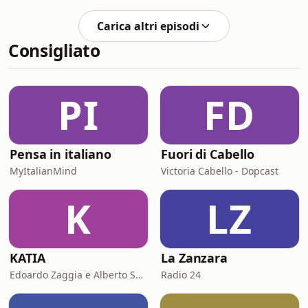
collaborazione con la Società Italiana
di Psichiatria, proponiamo un
Carica altri episodi
incontro con i più qualificati esperti
Consigliato
italiani in psichiatria, psicologia e
neuroscienze.Un progetto di
educazione sanitaria e divulgazione
scientifica senza precedenti, per
PI
FD
ampiezza e qualità dei contenuti.🎙️ In
questo episodio
Pensa in italiano
Fuori di Cabello
MyItalianMind
Victoria Cabello - Dopcast
K
LZ
KATIA
La Zanzara
Edoardo Zaggia e Alberto Sacco
Radio 24