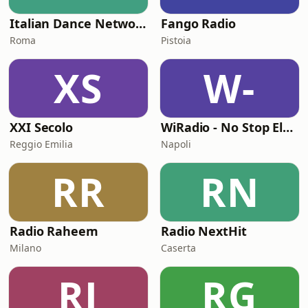
Italian Dance Network
Fango Radio
Roma
Pistoia
XS
W-
XXI Secolo
WiRadio - No Stop Electronic
Reggio Emilia
Napoli
RR
RN
Radio Raheem
Radio NextHit
Milano
Caserta
RJ
RG