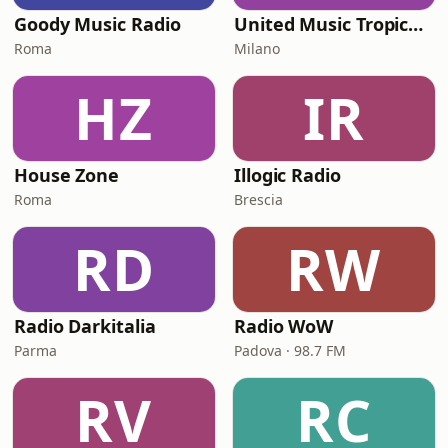
Goody Music Radio
United Music Tropical House
Roma
Milano
HZ
IR
House Zone
Illogic Radio
Roma
Brescia
RD
RW
Radio Darkitalia
Radio WoW
Parma
Padova · 98.7 FM
RV
RC