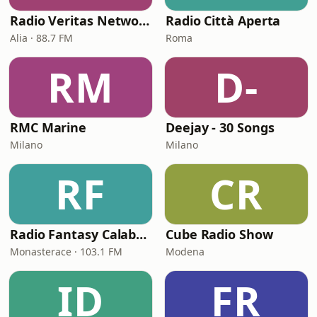
Radio Veritas Network
Radio Città Aperta
Alia · 88.7 FM
Roma
RM
D-
RMC Marine
Deejay - 30 Songs
Milano
Milano
RF
CR
Radio Fantasy Calabria
Cube Radio Show
Monasterace · 103.1 FM
Modena
ID
FR