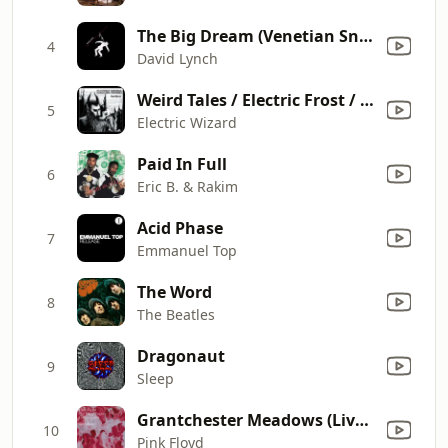
The Big Dream (Venetian Snares Remix)
4
David Lynch
Weird Tales / Electric Frost / Golgotha / Altar of Melektaus
5
Electric Wizard
Paid In Full
6
Eric B. & Rakim
Acid Phase
7
Emmanuel Top
The Word
8
The Beatles
Dragonaut
9
Sleep
Grantchester Meadows (Live BBC Radio Session, 12 May 1969)
10
Pink Floyd