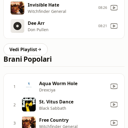
Invisible Hate
08:26
Witchfinder General
Dee Arr
08:21
Don Pullen
Vedi Playlist
Brani Popolari
Aqua Worm Hole
1
Drexciya
St. Vitus Dance
2
Black Sabbath
Free Country
3
Witchfinder General