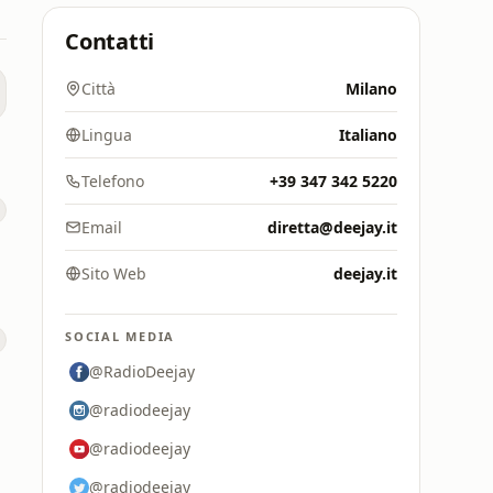
Contatti
Città
Milano
Lingua
Italiano
Telefono
+39 347 342 5220
Email
diretta@deejay.it
Sito Web
deejay.it
SOCIAL MEDIA
@RadioDeejay
@radiodeejay
@radiodeejay
@radiodeejay