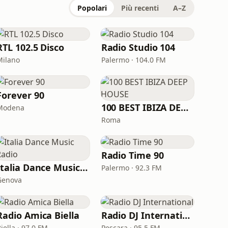
Popolari
Più recenti
A–Z
RTL 102.5 Disco
Radio Studio 104
Milano
Palermo · 104.0 FM
Forever 90
100 BEST IBIZA DEEP HOUSE
Modena
Roma
Radio Time 90
Italia Dance Music Radio
Palermo · 92.3 FM
Genova
Radio Amica Biella
Radio DJ International
iella · 97.0 FM
Pescara · 95.5 FM