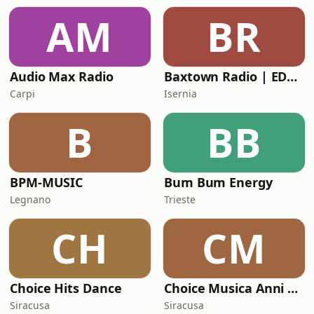
AM
BR
Audio Max Radio
Baxtown Radio | EDM - Big Room
Carpi
Isernia
B
BB
BPM-MUSIC
Bum Bum Energy
Legnano
Trieste
CH
CM
Choice Hits Dance
Choice Musica Anni 80 Musica Italiana
Siracusa
Siracusa