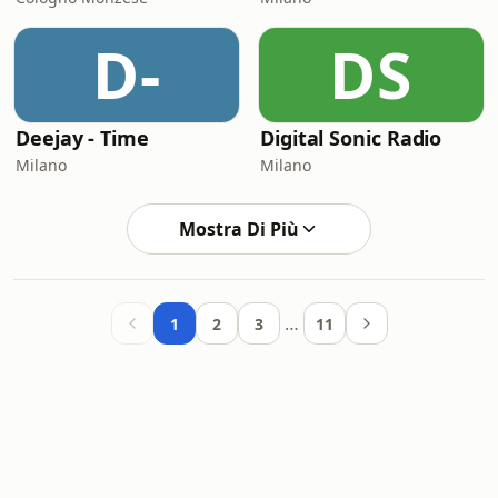
D-
DS
Deejay - Time
Digital Sonic Radio
Milano
Milano
Mostra Di Più
…
1
2
3
11