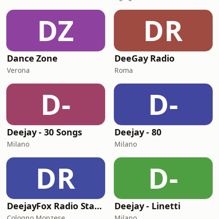
DZ
DR
Dance Zone
DeeGay Radio
Verona
Roma
D-
D-
Deejay - 30 Songs
Deejay - 80
Milano
Milano
DR
D-
DeejayFox Radio Station 2
Deejay - Linetti
Cologno Monzese
Milano