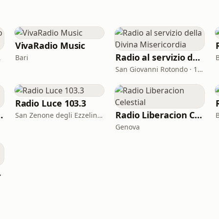
VivaRadio Music
no
Radio al servizio della Divina Misericordia
Bari
San Giovanni Rotondo · 102.9 FM
Radio Luce 103.3
راديو مري
Radio Liberacion Celestial
San Zenone degli Ezzelini · 103.3 FM
B
Genova
ale