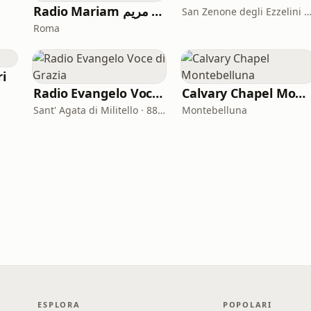
Radio Mariam راديو مريم
San Zenone degli Ezzelini · 103.
Roma
ri
Radio Evangelo Voce di Grazia
Calvary Chapel Montebelluna
Sant' Agata di Militello · 88.25 FM
Montebelluna
ESPLORA
POPOLARI