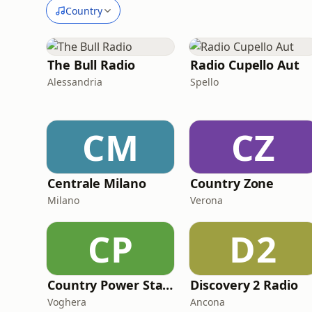
Country
The Bull Radio
Radio Cupello Aut
Alessandria
Spello
CM
CZ
Centrale Milano
Country Zone
Milano
Verona
CP
D2
Country Power Station
Discovery 2 Radio
Voghera
Ancona