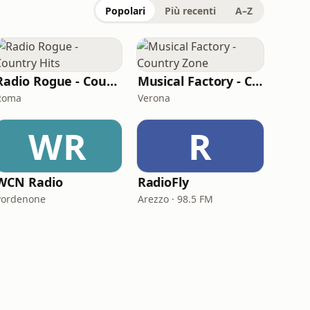
Popolari
Più recenti
A–Z
Radio Rogue - Country Hits
Musical Factory - Country Zone
Roma
Verona
WR
R
WCN Radio
RadioFly
Pordenone
Arezzo · 98.5 FM