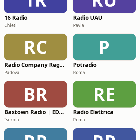
16 Radio
Radio UAU
Chieti
Pavia
RC
P
Radio Company Reggaetown
Potradio
Padova
Roma
BR
RE
Baxtown Radio | EDM - Big Room
Radio Elettrica
Isernia
Roma