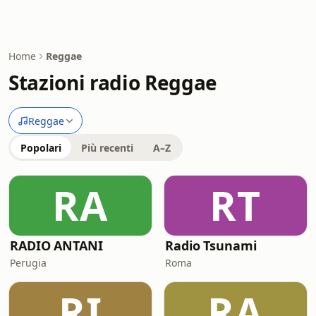
Home
Reggae
Stazioni radio Reggae
Reggae
Popolari
Più recenti
A–Z
RA
RT
RADIO ANTANI
Radio Tsunami
Perugia
Roma
RI
RA