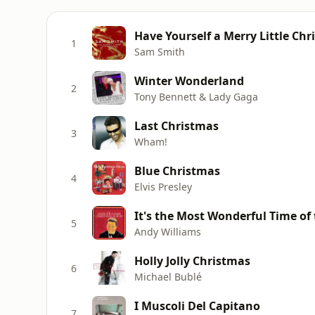
Have Yourself a Merry Little Ch
1
Sam Smith
Winter Wonderland
2
Tony Bennett & Lady Gaga
Last Christmas
3
Wham!
Blue Christmas
4
Elvis Presley
It's the Most Wonderful Time of 
5
Andy Williams
Holly Jolly Christmas
6
Michael Bublé
I Muscoli Del Capitano
7