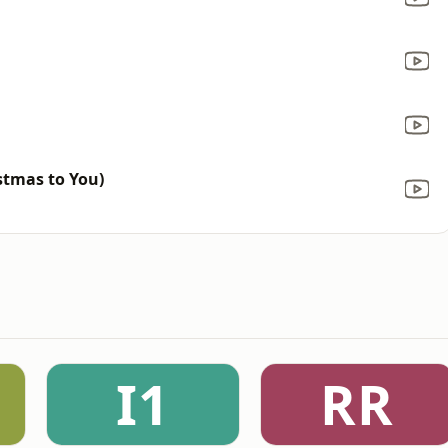
stmas to You)
I1
RR