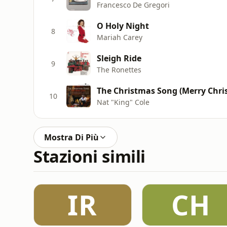
Francesco De Gregori
O Holy Night
8
Mariah Carey
Sleigh Ride
9
The Ronettes
The Christmas Song (Merry Chri
10
Nat "King" Cole
Mostra Di Più
Stazioni simili
IR
CH