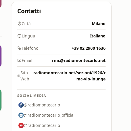
Contatti
Città
Milano
Lingua
Italiano
Telefono
+39 02 2900 1636
Email
rmc@radiomontecarlo.net
Sito
radiomontecarlo.net/sezioni/1926/r
Web
mc-vip-lounge
SOCIAL MEDIA
@radiomontecarlo
@radiomontecarlo_official
a
@radiomontecarlo