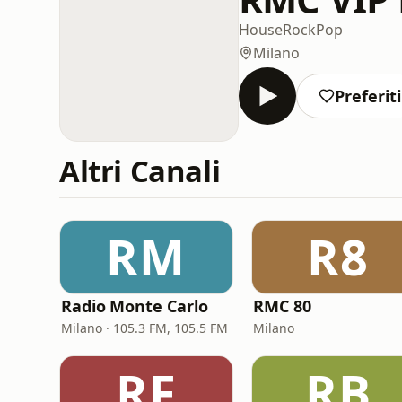
House
Rock
Pop
Milano
Preferiti
Altri Canali
RM
R8
Radio Monte Carlo
RMC 80
Milano · 105.3 FM, 105.5 FM
Milano
RF
RB