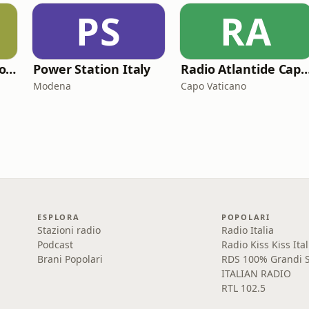
PS
RA
Radio Dance Network - House
Power Station Italy
Radio Atlantide Capo V
Modena
Capo Vaticano
ESPLORA
POPOLARI
Stazioni radio
Radio Italia
Podcast
Radio Kiss Kiss Ital
Brani Popolari
RDS 100% Grandi S
ITALIAN RADIO
RTL 102.5