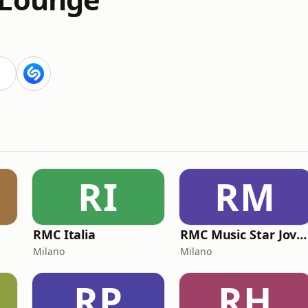
RI
RM
RMC Italia
RMC Music Star Jovanotti
Milano
Milano
RP
RH