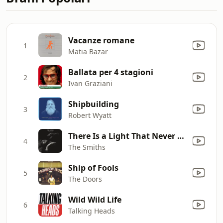
Vacanze romane
1
Matia Bazar
Ballata per 4 stagioni
2
Ivan Graziani
Shipbuilding
3
Robert Wyatt
There Is a Light That Never Goes Out
4
The Smiths
Ship of Fools
5
The Doors
Wild Wild Life
6
Talking Heads