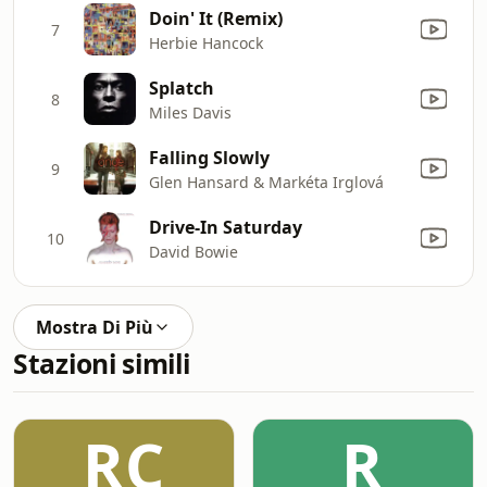
Doin' It (Remix)
7
Herbie Hancock
Splatch
8
Miles Davis
Falling Slowly
9
Glen Hansard & Markéta Irglová
Drive-In Saturday
10
David Bowie
Mostra Di Più
Stazioni simili
RC
R