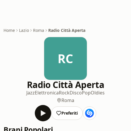
Home
Lazio
Roma
Radio Città Aperta
RC
Radio Città Aperta
Jazz
Elettronica
Rock
Disco
Pop
Oldies
Roma
Preferiti
Brani Popolari