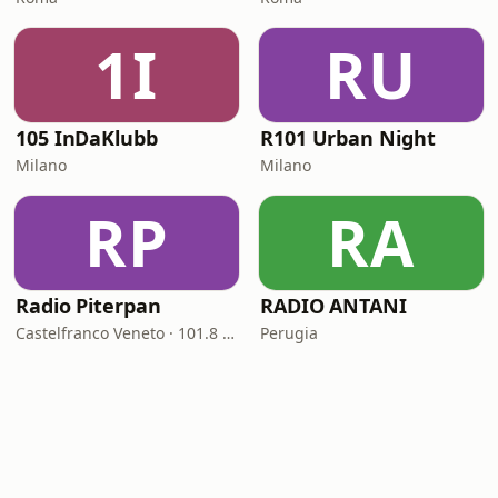
1I
RU
105 InDaKlubb
R101 Urban Night
Milano
Milano
RP
RA
Radio Piterpan
RADIO ANTANI
Castelfranco Veneto · 101.8 FM
Perugia