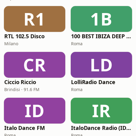
R1
1B
RTL 102.5 Disco
100 BEST IBIZA DEEP HOUSE
Milano
Roma
CR
LD
Ciccio Riccio
LolliRadio Dance
Brindisi · 91.6 FM
Roma
ID
IR
Italo Dance FM
ItaloDance Radio (IDN – Italian Dance Network)
Roma
Roma