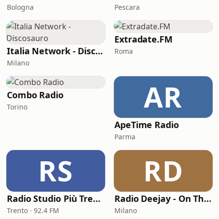
Bologna
Pescara
Extradate.FM
Italia Network - Discosauro
Roma
Milano
AR
Combo Radio
Torino
ApeTime Radio
Parma
RS
RD
Radio Studio Più Trento
Radio Deejay - On The Road
Trento · 92.4 FM
Milano