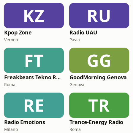
KZ
RU
Kpop Zone
Radio UAU
Verona
Pavia
FT
GG
Freakbeats Tekno Radio
GoodMorning Genova
Roma
Genova
RE
TR
Radio Emotions
Trance-Energy Radio
Milano
Roma