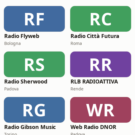
RF
RC
Radio Flyweb
Radio Città Futura
Bologna
Roma
RS
RR
Radio Sherwood
RLB RADIOATTIVA
Padova
Rende
RG
WR
Radio Gibson Music
Web Radio DNOR
Torino
Padova