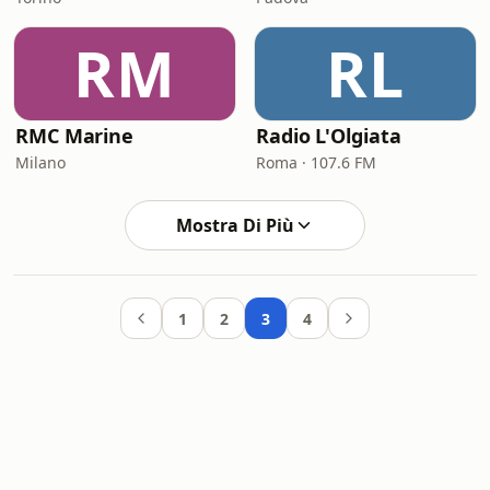
RM
RL
RMC Marine
Radio L'Olgiata
Milano
Roma · 107.6 FM
Mostra Di Più
1
2
3
4