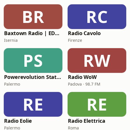
BR
RC
Baxtown Radio | EDM - Big Room
Radio Cavolo
Isernia
Firenze
PS
RW
Powerevolution Station
Radio WoW
Palermo
Padova · 98.7 FM
RE
RE
Radio Eolie
Radio Elettrica
Palermo
Roma