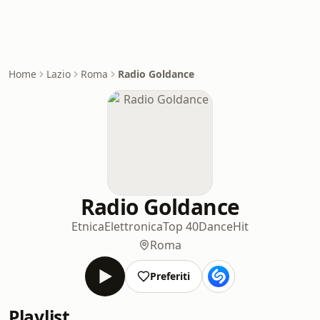
Home
Lazio
Roma
Radio Goldance
Radio Goldance
Etnica
Elettronica
Top 40
Dance
Hit
Roma
Preferiti
Playlist