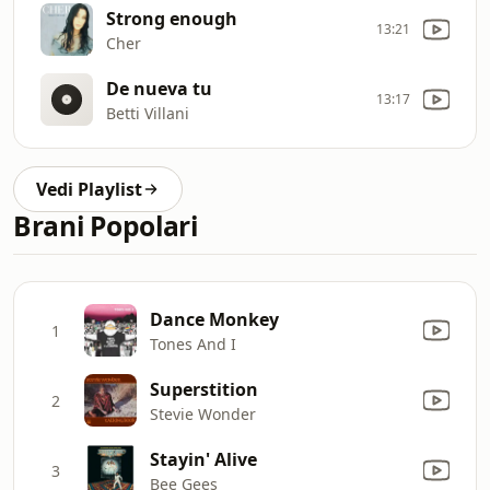
Strong enough
13:21
Cher
De nueva tu
13:17
Betti Villani
Vedi Playlist
Brani Popolari
Dance Monkey
1
Tones And I
Superstition
2
Stevie Wonder
Stayin' Alive
3
Bee Gees