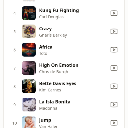
Kung Fu Fighting
4
Carl Douglas
Crazy
5
Gnarls Barkley
Africa
6
Toto
High On Emotion
7
Chris de Burgh
Bette Davis Eyes
8
Kim Carnes
La Isla Bonita
9
Madonna
Jump
10
Van Halen