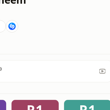
)
R1
R1