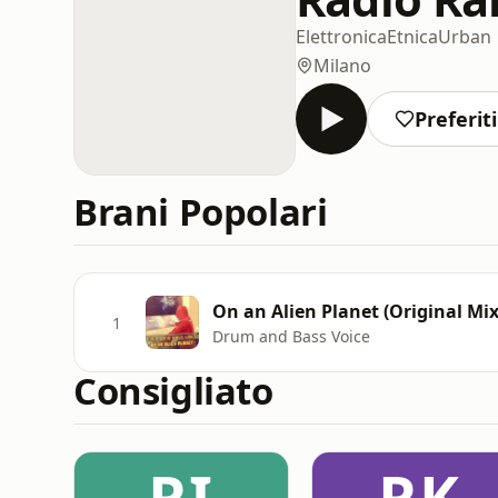
Elettronica
Etnica
Urban
Milano
Preferiti
Brani Popolari
On an Alien Planet (Original Mix
1
Drum and Bass Voice
Consigliato
RI
RK