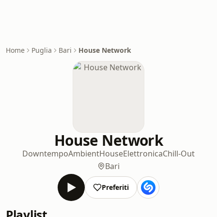
Home
Puglia
Bari
House Network
House Network
Downtempo
Ambient
House
Elettronica
Chill-Out
Bari
Preferiti
Playlist