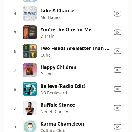
Take A Chance
4
Mr. Flagio
You're the One for Me
5
D Train
Two Heads Are Better Than One (Original 7" Version)
6
Cube
Happy Children
7
P. Lion
Believe (Radio Edit)
8
DB Boulevard
Buffalo Stance
9
Neneh Cherry
Karma Chameleon
10
Culture Club