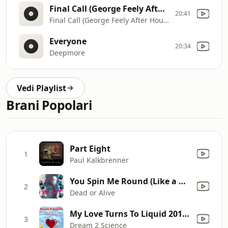
Final Call (George Feely After Hours Remix)
20:41
Final Call (George Feely After Hours Remix)
Everyone
20:34
Deepmore
Vedi Playlist
Brani Popolari
Part Eight
1
Paul Kalkbrenner
You Spin Me Round (Like a Record)
2
Dead or Alive
My Love Turns To Liquid 2011 (Original 1990 Mix)
3
Dream 2 Science