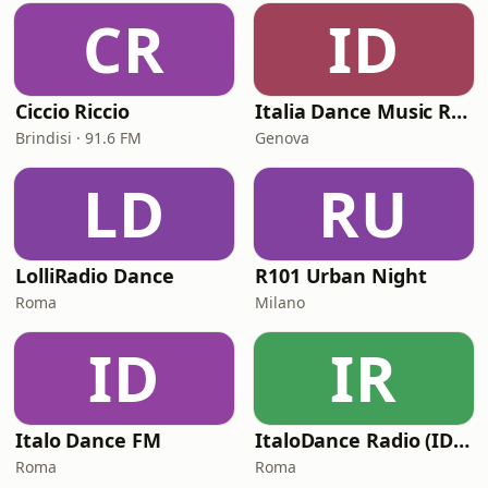
CR
ID
Ciccio Riccio
Italia Dance Music Radio
Brindisi · 91.6 FM
Genova
LD
RU
LolliRadio Dance
R101 Urban Night
Roma
Milano
ID
IR
Italo Dance FM
ItaloDance Radio (IDN – Italian Dance Network)
Roma
Roma