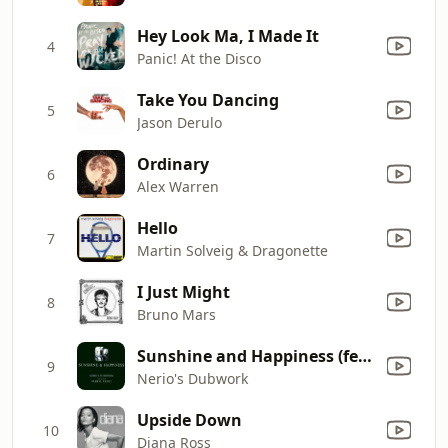
Hey Look Ma, I Made It
4
Panic! At the Disco
Take You Dancing
5
Jason Derulo
Ordinary
6
Alex Warren
Hello
7
Martin Solveig & Dragonette
I Just Might
8
Bruno Mars
Sunshine and Happiness (feat. Darryl Pandy) [R'n'b Steve Dub Mix]
9
Nerio's Dubwork
Upside Down
10
Diana Ross