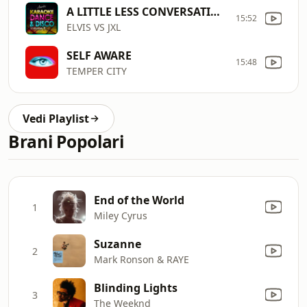
A LITTLE LESS CONVERSATION
15:52
ELVIS VS JXL
SELF AWARE
15:48
TEMPER CITY
Vedi Playlist
Brani Popolari
End of the World
1
Miley Cyrus
Suzanne
2
Mark Ronson & RAYE
Blinding Lights
3
The Weeknd