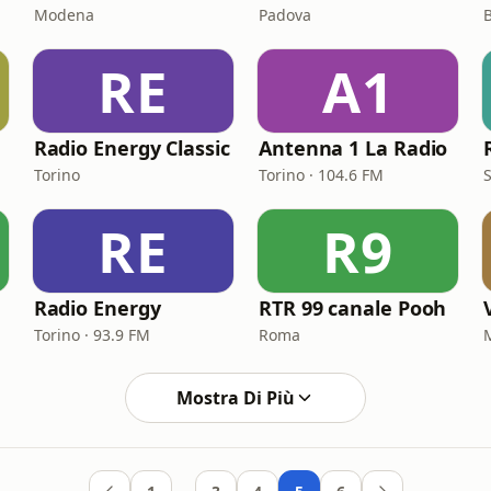
Modena
Padova
RE
A1
Radio Energy Classic
Antenna 1 La Radio
Torino
Torino · 104.6 FM
RE
R9
Radio Energy
RTR 99 canale Pooh
Torino · 93.9 FM
Roma
Mostra Di Più