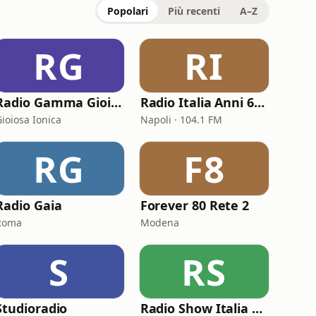
Popolari
Più recenti
A–Z
RG
RI
Radio Gamma Gioiosa Golden Hits
Radio Italia Anni 60 - Napoli
Gioiosa Ionica
Napoli · 104.1 FM
RG
F8
Radio Gaia
Forever 80 Rete 2
Roma
Modena
S
RS
Studioradio
Radio Show Italia 103e5