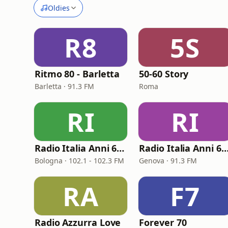
Oldies
R8
5S
Ritmo 80 - Barletta
50-60 Story
Barletta · 91.3 FM
Roma
RI
RI
Radio Italia Anni 60 - Bologna
Radio Italia Anni 60 - Ge
Bologna · 102.1 - 102.3 FM
Genova · 91.3 FM
RA
F7
Radio Azzurra Love
Forever 70