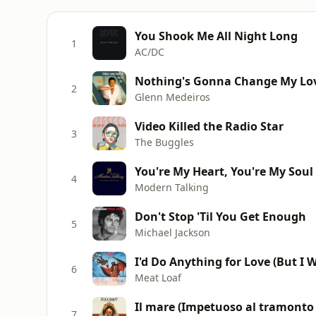
You Shook Me All Night Long
1
AC/DC
Nothing's Gonna Change My Lov
2
Glenn Medeiros
Video Killed the Radio Star
3
The Buggles
You're My Heart, You're My Soul
4
Modern Talking
Don't Stop 'Til You Get Enough
5
Michael Jackson
I'd Do Anything for Love (But I W
6
Meat Loaf
7