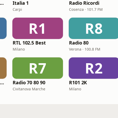
LASSIC HITS anni 70 80 90
Italia 1
Radio Ricordi
Carpi
Cosenza · 101.7 FM
R1
R8
RTL 102.5 Best
Radio 80
Milano
Verona · 100.8 FM
R7
R2
Radio Azzurra – l'Italiana
Radio 70 80 90
R101 2K
Civitanova Marche
Milano