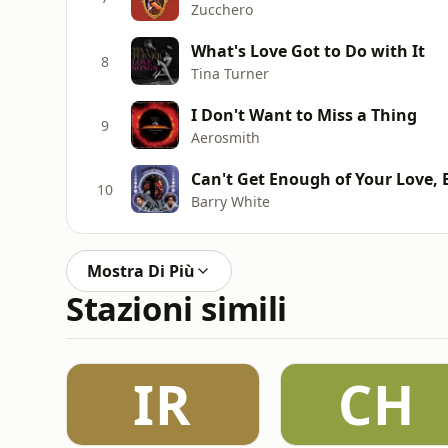
Zucchero
What's Love Got to Do with It
8
Tina Turner
I Don't Want to Miss a Thing
9
Aerosmith
Can't Get Enough of Your Love,
10
Barry White
Mostra Di Più
Stazioni simili
IR
CH