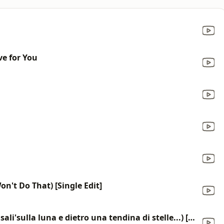
e for You
on't Do That) [Single Edit]
Il mare (Impetuoso al tramonto sali'sulla luna e dietro una tendina di stelle...) [Live 2008]