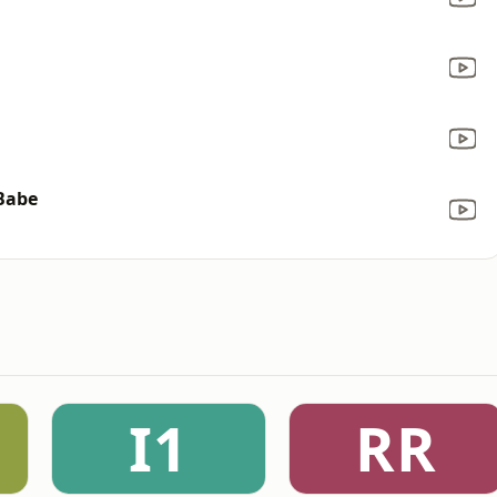
 Babe
I1
RR