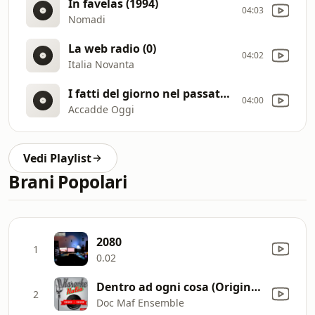
In favelas (1994)
04:03
Nomadi
La web radio (0)
04:02
Italia Novanta
I fatti del giorno nel passato (0)
04:00
Accadde Oggi
Vedi Playlist
Brani Popolari
2080
1
0.02
Dentro ad ogni cosa (Originally Performed by Audio 2) [Karaoke Version] [1995]
2
Doc Maf Ensemble