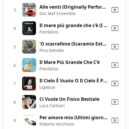
Alle venti (Originally Performed by Audio 2) [Karaoke Version] [1995]
3
Doc Maf Ensemble
Il mare più grande che c'è (I Love You Man)
4
Fiordaliso
'O scarrafone (Scaramix Extended Version del 1991) [Remastered]
5
Pino Daniele
Il Mare Più Grande Che C'è
6
Fiordaliso
Il Cielo È Vuoto O Il Cielo È Pieno
7
Ligabue
Ci Vuole Un Fisico Bestiale
8
Luca Carboni
Per amore mio (Ultimi giorni di sancho p.)
9
Roberto Vecchioni