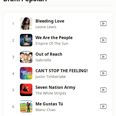
Bleeding Love
1
Leona Lewis
We Are the People
2
Empire Of The Sun
Out of Reach
3
Gabrielle
CAN'T STOP THE FEELING!
4
Justin Timberlake
Seven Nation Army
5
The White Stripes
Me Gustas Tú
6
Manu Chao