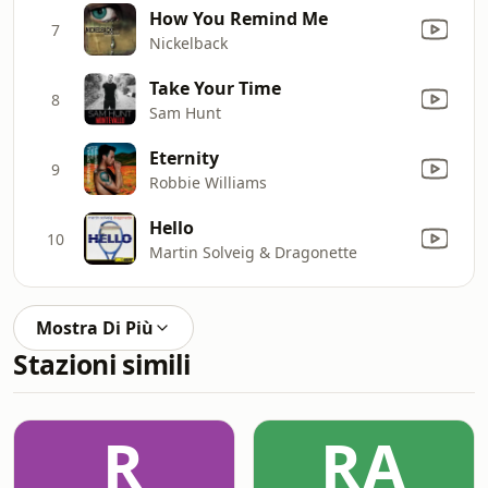
How You Remind Me
7
Nickelback
Take Your Time
8
Sam Hunt
Eternity
9
Robbie Williams
Hello
10
Martin Solveig & Dragonette
Mostra Di Più
Stazioni simili
R
RA