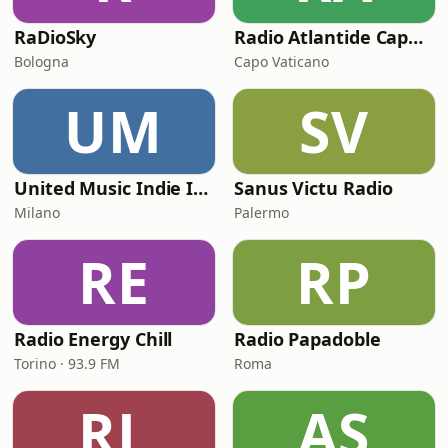
RaDioSky
Radio Atlantide Capo Vaticano
Bologna
Capo Vaticano
UM
SV
United Music Indie Italia
Sanus Victu Radio
Milano
Palermo
RE
RP
Radio Energy Chill
Radio Papadoble
Torino · 93.9 FM
Roma
RL
AS