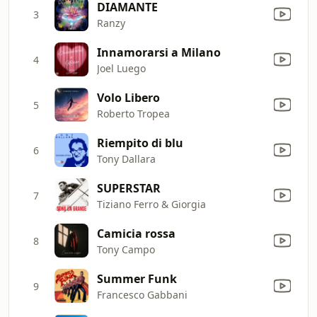
DIAMANTE
3
Ranzy
Innamorarsi a Milano
4
Joel Luego
Volo Libero
5
Roberto Tropea
Riempito di blu
6
Tony Dallara
SUPERSTAR
7
Tiziano Ferro & Giorgia
Camicia rossa
8
Tony Campo
Summer Funk
9
Francesco Gabbani