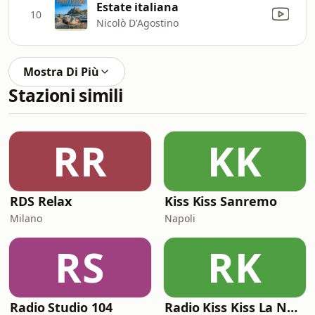
Estate italiana
10
Nicolò D'Agostino
Mostra Di Più
Stazioni simili
RR
KK
RDS Relax
Kiss Kiss Sanremo
Milano
Napoli
RS
RK
Radio Studio 104
Radio Kiss Kiss La Notte Vola