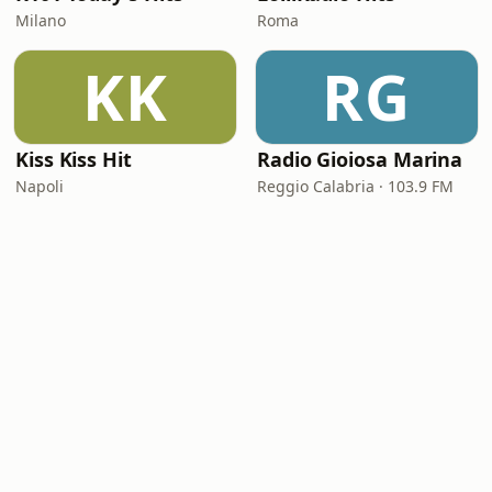
Milano
Roma
KK
RG
Kiss Kiss Hit
Radio Gioiosa Marina
Napoli
Reggio Calabria · 103.9 FM