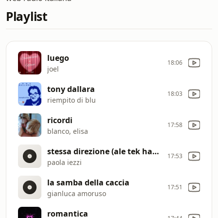
Playlist
luego
18:06
joel
tony dallara
18:03
riempito di blu
ricordi
17:58
blanco, elisa
stessa direzione (ale tek harddance extended remix)
17:53
paola iezzi
la samba della caccia
17:51
gianluca amoruso
romantica