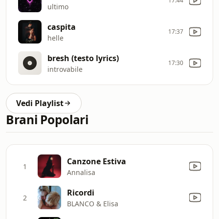
17:44
ultimo
caspita
17:37
helle
bresh (testo lyrics)
17:30
introvabile
Vedi Playlist
Brani Popolari
Canzone Estiva
1
Annalisa
Ricordi
2
BLANCO & Elisa