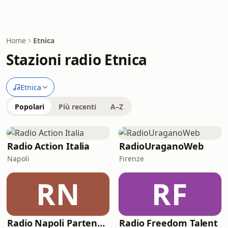
Home
Etnica
Stazioni radio Etnica
Etnica
Popolari
Più recenti
A–Z
Radio Action Italia
RadioUraganoWeb
Napoli
Firenze
RN
RF
Radio Napoli Partenope
Radio Freedom Talent