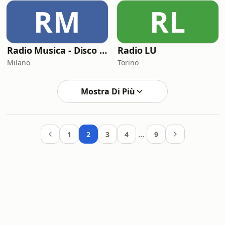
RM
RL
Radio Musica - Disco 'N' Dance
Radio LU
Milano
Torino
Mostra Di Più
…
1
2
3
4
9