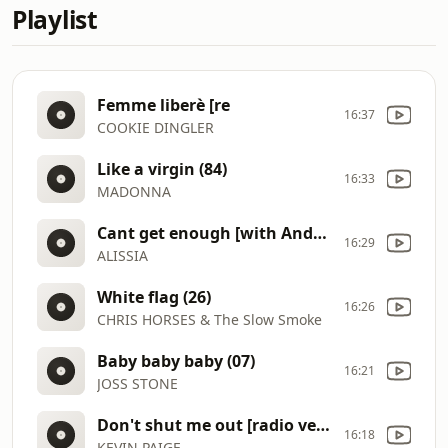
Playlist
Femme liberè [re
16:37
COOKIE DINGLER
Like a virgin (84)
16:33
MADONNA
Cant get enough [with Anderson .Paak] (26)
16:29
ALISSIA
White flag (26)
16:26
CHRIS HORSES & The Slow Smoke
Baby baby baby (07)
16:21
JOSS STONE
Don't shut me out [radio version] (89)
16:18
KEVIN PAIGE