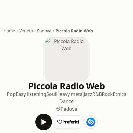
Home
Veneto
Padova
Piccola Radio Web
Piccola Radio Web
Pop
Easy listening
Soul
Heavy metal
Jazz
R&B
Rock
Etnica
Dance
Padova
Preferiti