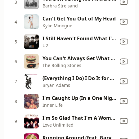
3
Barbra Streisand
Can't Get You Out of My Head
4
Kylie Minogue
I Still Haven't Found What I'm Looking For
5
U2
You Can't Always Get What You Want (Remastered 2019)
6
The Rolling Stones
(Everything I Do) I Do It for You
7
Bryan Adams
I'm Caught Up (In a One Night Love Affair)
8
Inner Life
I'm So Glad That I'm A Woman
9
Love Unlimited
Running Around (feat. Gary B. Poole) [12 Mix]