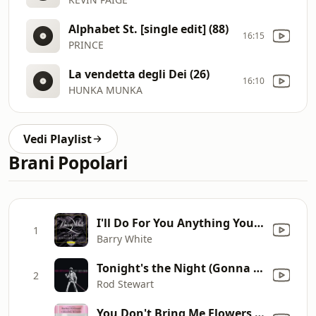
Alphabet St. [single edit] (88)
16:15
PRINCE
La vendetta degli Dei (26)
16:10
HUNKA MUNKA
Vedi Playlist
Brani Popolari
I'll Do For You Anything You Want Me To (Single Version)
1
Barry White
Tonight's the Night (Gonna Be Alright) [Live Leicester, England, 12/4/76]
2
Rod Stewart
You Don't Bring Me Flowers (with Neil Diamond)