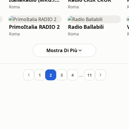
Roma
Roma
PrimoItalia RADIO 2
Radio Ballabili
Roma
Roma
Mostra Di Più
…
1
2
3
4
11