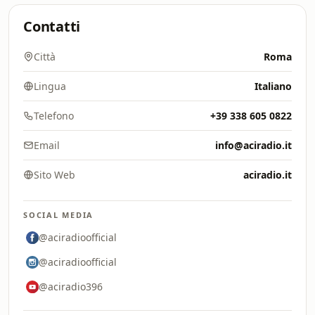
Contatti
Città
Roma
Lingua
Italiano
Telefono
+39 338 605 0822
Email
info@aciradio.it
Sito Web
aciradio.it
SOCIAL MEDIA
@aciradioofficial
@aciradioofficial
@aciradio396