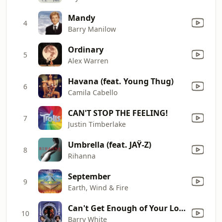
Mandy
4
Barry Manilow
Ordinary
5
Alex Warren
Havana (feat. Young Thug)
6
Camila Cabello
CAN'T STOP THE FEELING!
7
Justin Timberlake
Umbrella (feat. JAŸ-Z)
8
Rihanna
September
9
Earth, Wind & Fire
Can't Get Enough of Your Love, Babe
10
Barry White