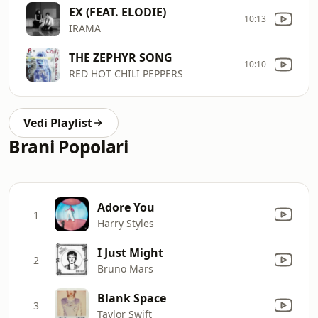
EX (FEAT. ELODIE)
10:13
IRAMA
THE ZEPHYR SONG
10:10
RED HOT CHILI PEPPERS
Vedi Playlist
Brani Popolari
Adore You
1
Harry Styles
I Just Might
2
Bruno Mars
Blank Space
3
Taylor Swift