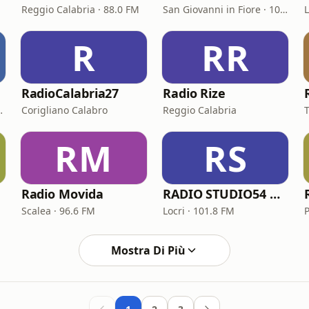
Reggio Calabria · 88.0 FM
San Giovanni in Fiore · 101.7 FM
R
RR
RadioCalabria27
Radio Rize
a · 94.2 FM
Corigliano Calabro
Reggio Calabria
RM
RS
Radio Movida
RADIO STUDIO54 NETWORK - FM 101.8
Scalea · 96.6 FM
Locri · 101.8 FM
Mostra Di Più