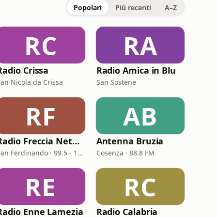
Popolari
Più recenti
A–Z
RC
RA
Radio Crissa
Radio Amica in Blu
San Nicola da Crissa
San Sostene
RF
AB
Radio Freccia Network
Antenna Bruzia
San Ferdinando · 99.5 - 101.1 FM
Cosenza · 88.8 FM
RE
RС
Radio Enne Lamezia
Radio Сalabria