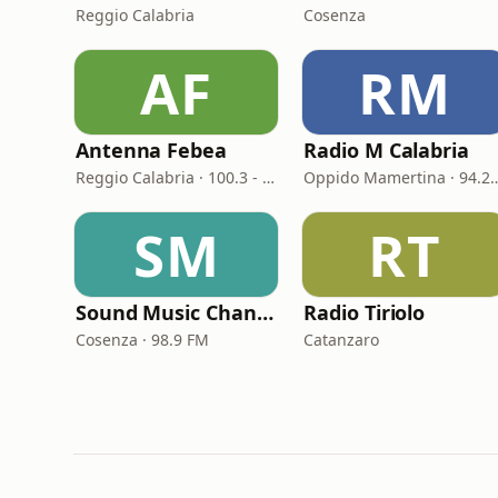
Reggio Calabria
Cosenza
AF
RM
Antenna Febea
Radio M Calabria
Reggio Calabria · 100.3 - 107.0 FM
Oppido Mamertin
SM
RT
Sound Music Channel
Radio Tiriolo
Cosenza · 98.9 FM
Catanzaro