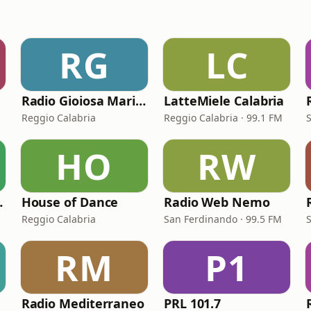
RG
LC
Radio Gioiosa Marina
LatteMiele Calabria
Reggio Calabria
Reggio Calabria · 99.1 FM
HO
RW
Vaticano
House of Dance
Radio Web Nemo
Reggio Calabria
San Ferdinando · 99.5 FM
RM
P1
Radio Mediterraneo
PRL 101.7