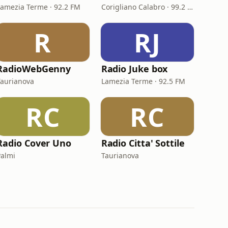
Lamezia Terme · 92.2 FM
Corigliano Calabro · 99.2 FM
R
RJ
RadioWebGenny
Radio Juke box
Taurianova
Lamezia Terme · 92.5 FM
RC
RC
Radio Cover Uno
Radio Citta' Sottile
Palmi
Taurianova