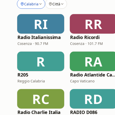
Calabria
Città
RI
RR
Radio Italianissima
Radio Ricordi
Cosenza · 90.7 FM
Cosenza · 101.7 FM
R
RA
R205
Radio Atlantide Capo 
Reggio Calabria
Capo Vaticano
RC
RD
Radio Charlie Italia
RADIO D086