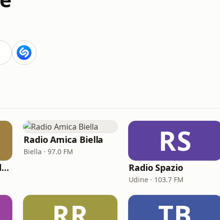
RS
Radio Amica Biella
Biella · 97.0 FM
Solo Canzoni Napoletane
Radio Spazio
Udine · 103.7 FM
RR
TB