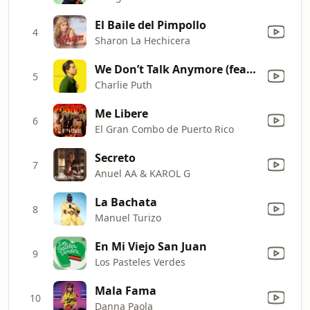
El Baile del Pimpollo
4
Sharon La Hechicera
We Don’t Talk Anymore (feat. Selena Gomez)
5
Charlie Puth
Me Libere
6
El Gran Combo de Puerto Rico
Secreto
7
Anuel AA & KAROL G
La Bachata
8
Manuel Turizo
En Mi Viejo San Juan
9
Los Pasteles Verdes
Mala Fama
10
Danna Paola