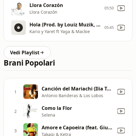
Llora Corazón
05:50
Llora Corazón
Hola (Prod. by Louiz Muzik, Santiago, Vielo & Duran The Coach)
05:45
Kario y Yaret ft Yaga & Mackie
Vedi Playlist
Brani Popolari
Canción del Mariachi (Ilia Topuria "El Matador" Anthem)
1
Antonio Banderas & Los Lobos
Como la Flor
2
Selena
Amore e Capoeira (feat. Giusy Ferreri & Sean Kingston)
3
Takagi & Ketra