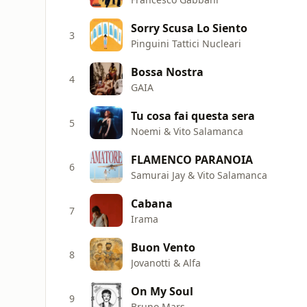
Sorry Scusa Lo Siento
3
Pinguini Tattici Nucleari
Bossa Nostra
4
GAIA
Tu cosa fai questa sera
5
Noemi & Vito Salamanca
FLAMENCO PARANOIA
6
Samurai Jay & Vito Salamanca
Cabana
7
Irama
Buon Vento
8
Jovanotti & Alfa
On My Soul
9
Bruno Mars