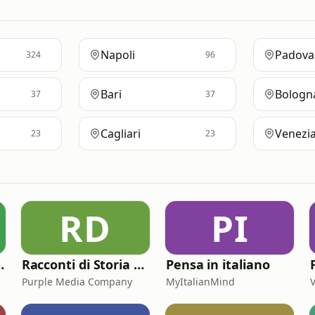
Napoli
Padova
324
96
Bari
Bologn
37
37
Cagliari
Venezi
23
23
RD
PI
gliano Cose
Racconti di Storia Podcast
Pensa in italiano
Purple Media Company
MyItalianMind
V