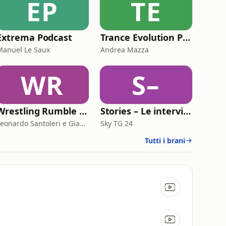
EP
TE
Extrema Podcast
Trance Evolution Podcast
Manuel Le Saux
Andrea Mazza
WR
S–
Wrestling Rumble Room Podcast
Stories – Le interviste di Omar Schillaci
Leonardo Santoleri e Giacomo Toniaccini
Sky TG 24
Tutti i brani