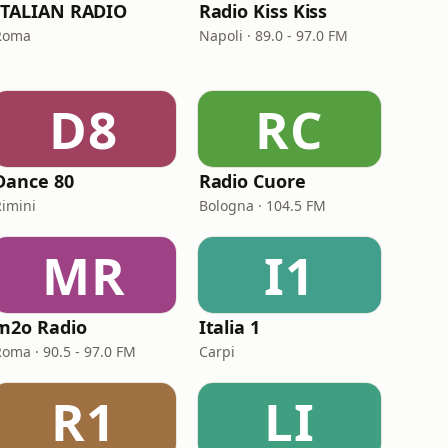
ITALIAN RADIO
Radio Kiss Kiss
Roma
Napoli · 89.0 - 97.0 FM
D8
RC
Dance 80
Radio Cuore
Rimini
Bologna · 104.5 FM
MR
I1
m2o Radio
Italia 1
Roma · 90.5 - 97.0 FM
Carpi
R1
LI