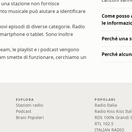
canzoni vanno
 Se una stazione non fornisce
nto musicale può aiutare a identificare
Come posso a
le informazi
uovi episodi di diverse categorie. Radio
martphone o tablet. Sono inoltre
Perché una s
stream, le playlist e i podcast vengono
Perché alcun
eam smette di funzionare, cerchiamo un
ESPLORA
POPOLARI
Stazioni radio
Radio Italia
Podcast
Radio Kiss Kiss Ital
Brani Popolari
RDS 100% Grandi S
RTL 102.5
ITALIAN RADIO