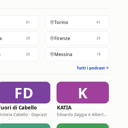
Torino
61
61
a
Firenze
29
25
a
Messina
20
19
Tutti i podcast
FD
K
Fuori di Cabello
KATIA
ictoria Cabello - Dopcast
Edoardo Zaggia e Alberto Sacco