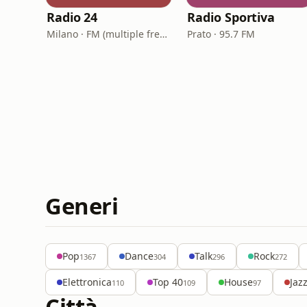
Radio 24
Radio Sportiva
Milano · FM (multiple frequencies nationwide), DAB, Satellite
Prato · 95.7 FM
Generi
Pop
Dance
Talk
Rock
1367
304
296
272
Elettronica
Top 40
House
Jaz
110
109
97
Città