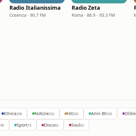
Radio Italianissima
Radio Zeta
Cosenza · 90.7 FM
Roma · 88.9 - 93.3 FM
Etnica
Notizie
Hit
Anni 80
Oldie
258
252
203
183
z
Sport
Disco
Soul
90
73
65
63