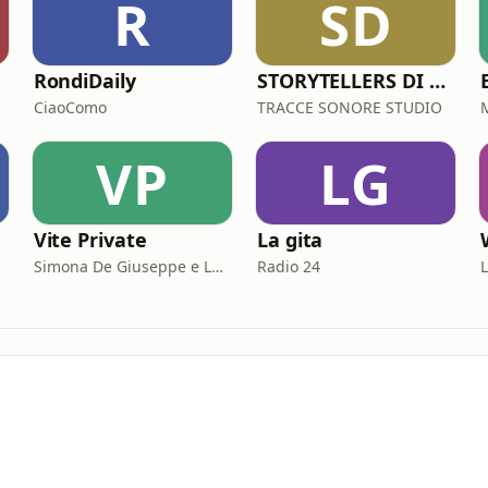
R
SD
RondiDaily
STORYTELLERS DI TRACCESONORE STUDIO
CiaoComo
TRACCE SONORE STUDIO
VP
LG
Vite Private
La gita
Simona De Giuseppe e Laura Marinaro
Radio 24