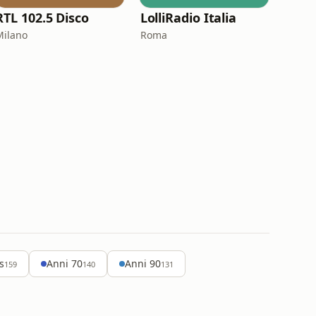
RTL 102.5 Disco
LolliRadio Italia
Milano
Roma
s
Anni 70
Anni 90
159
140
131