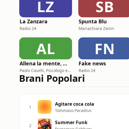
LZ
SB
La Zanzara
Spunta Blu
Radio 24
Mariachiara Zanin
AL
FN
Allena la mente, migliora la tua vita. Psicologia, mental training e crescita personale
Fake news
Paolo Caselli, Psicologo e Mental Trainer
Radio 24
Brani Popolari
Agitare coca cola
1
Tommaso Paradiso
Summer Funk
2
Francesco Gabbani