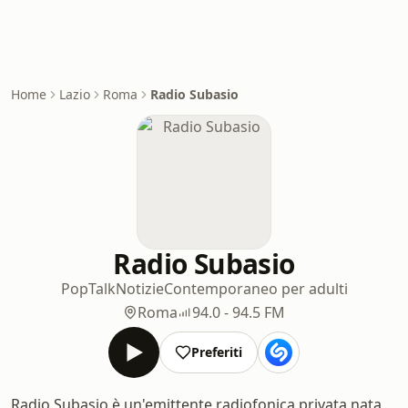
Home
Lazio
Roma
Radio Subasio
Radio Subasio
Pop
Talk
Notizie
Contemporaneo per adulti
Roma
94.0 - 94.5 FM
Preferiti
Radio Subasio è un'emittente radiofonica privata nata