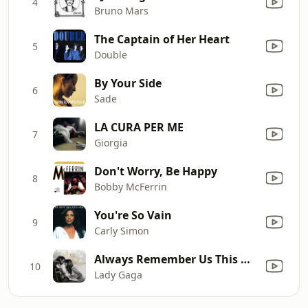
4
Bruno Mars
The Captain of Her Heart
5
Double
By Your Side
6
Sade
LA CURA PER ME
7
Giorgia
Don't Worry, Be Happy
8
Bobby McFerrin
You're So Vain
9
Carly Simon
Always Remember Us This Way
10
Lady Gaga