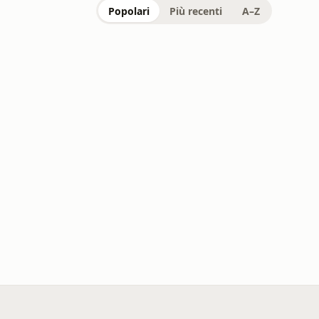
Popolari
Più recenti
A–Z