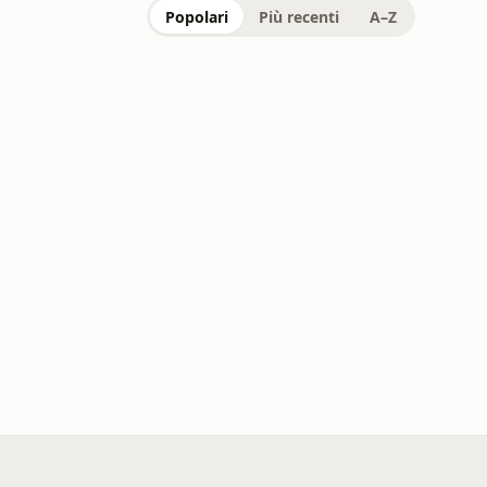
Popolari
Più recenti
A–Z