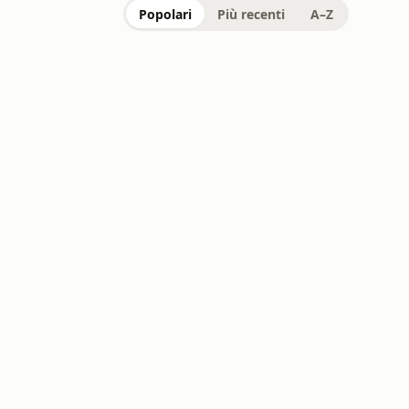
Popolari
Più recenti
A–Z